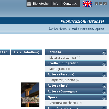
Biblioteche
Info
Contattaci
Pubblicazioni (Istanze)
Storico ricerche
Vai a Persone/Opere
Formato
MARC
Lista (tabellare)
Materiale a stampa
(4)
Livello bibliografico
Monografie
(4)
Autore (Persona)
Carpinteri, Alberto
(4)
Autore (Ente)
Autore (Convegno)
Opere
Structural mechanics
(4)
Pubbl/distr/stampa