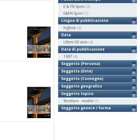
E & FN Spon
(3)
E&FN Spon
(1)
Lingua di pubblicazione
Inglese
(4)
Data
Ultimi 50 anni
(4)
Data di pubblicazione
1997
(4)
Soggetto (Persona)
Soggetto (Ente)
Soggetto (Convegno)
Soggetto geografico
Soggetto topico
Strutture - Analisi
(1)
Soggetto genere / forma