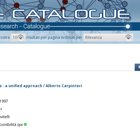
10
Rilevanza
ostra
risultati per pagina ordinati per
 : a unified approach / Alberto Carpinteri
 1997
pa
itelli
ponibilità qui