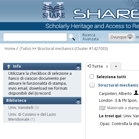
Ricerca
Ovunque
m
Avanzata
Home
/
(Tutto)
>>
Structural mechanics
(Cluster #1427033)
Tutto
+
Info
Utilizzare la checkbox di selezione a
Seleziona tutti
fianco di ciascun documento per
attivare le funzionalità di stampa,
Structural mechanics
invio email, download nei formati
disponibili del (i) record.
Carpinteri, Alberto
London : E & FN Spon,
Biblioteca
Univ. Vanvitelli
(3)
Materiale a stam
Univ. di Cassino e del Lazio
Lo trovi qui:
Univ. Vanv
Meridionale
(1)
Opac:
Controlla la dis