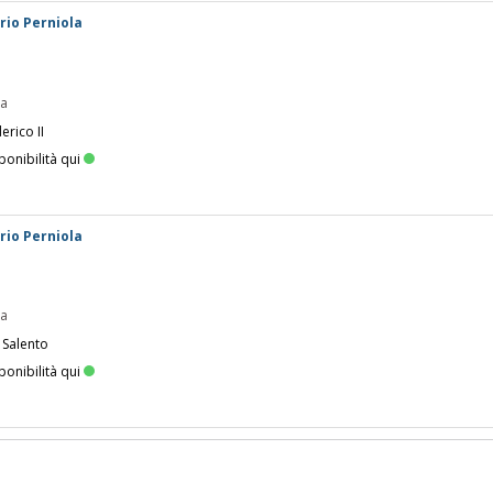
rio Perniola
pa
erico II
ponibilità qui
rio Perniola
pa
 Salento
ponibilità qui