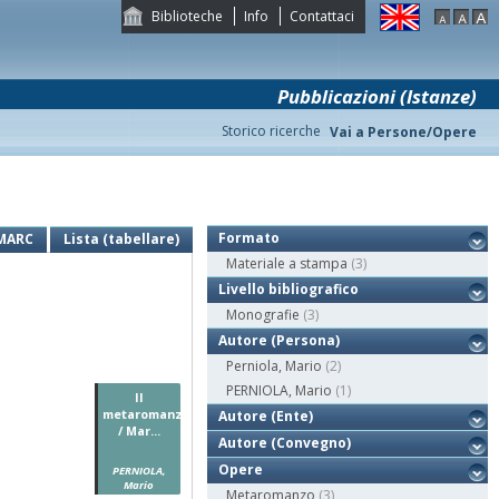
Biblioteche
Info
Contattaci
Pubblicazioni (Istanze)
Storico ricerche
Vai a Persone/Opere
Formato
MARC
Lista (tabellare)
Materiale a stampa
(3)
Livello bibliografico
Monografie
(3)
Autore (Persona)
Perniola, Mario
(2)
PERNIOLA, Mario
(1)
Il
metaromanzo
Autore (Ente)
/ Mar...
Autore (Convegno)
Opere
PERNIOLA,
Mario
Metaromanzo
(3)