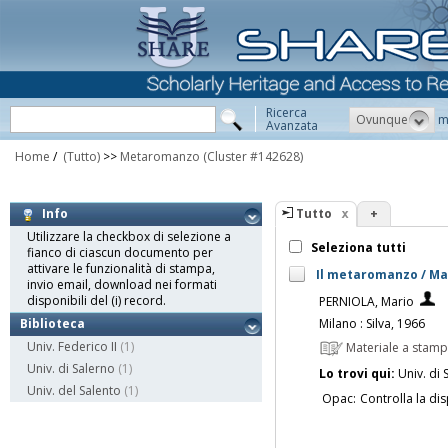
Ricerca
Ovunque
m
Avanzata
Home
/
(Tutto)
>>
Metaromanzo
(Cluster #142628)
Tutto
+
Info
Utilizzare la checkbox di selezione a
Seleziona tutti
fianco di ciascun documento per
attivare le funzionalità di stampa,
Il metaromanzo / Ma
invio email, download nei formati
disponibili del (i) record.
PERNIOLA, Mario
Milano : Silva, 1966
Biblioteca
Univ. Federico II
(1)
Materiale a stam
Univ. di Salerno
(1)
Lo trovi qui:
Univ. di 
Univ. del Salento
(1)
Opac:
Controlla la dis