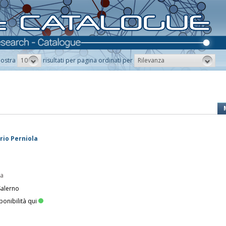
10
Rilevanza
ostra
risultati per pagina ordinati per
rio Perniola
pa
Salerno
ponibilità qui