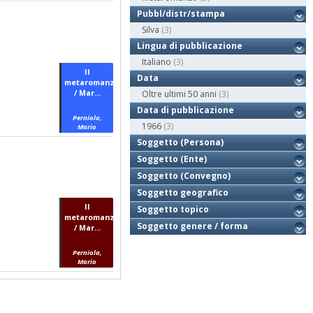
Pubbl/distr/stampa
Silva
(3)
Lingua di pubblicazione
Italiano
(3)
Il
Data
metaromanzo
/ Mar...
Oltre ultimi 50 anni
(3)
Data di pubblicazione
Perniola,
1966
(3)
Mario
Soggetto (Persona)
Soggetto (Ente)
Soggetto (Convegno)
Soggetto geografico
Il
Soggetto topico
metaromanzo
Soggetto genere / forma
/ Mar...
Perniola,
Mario