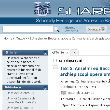
Ricerca
Ovunque
m
Avanzata
Home
/
(Tutto)
>>
S. Anselmi ex Beccensi abbate Cantuariensis archiepisco
Tutto
+
Info
Utilizzare la checkbox di
Seleziona tutti
selezione a fianco di
ciascun documento per
158: S. Anselmi ex Bec
attivare le funzionalità di
archiepiscopi opera omn
stampa, invio email,
download nei formati
Anselmus, Cantuariensis <santo>
disponibili del (i) record.
Turnhout, : Brepols, 1983
Biblioteca
Materiale a stampa
Univ. del Salento
(2)
Univ. di Cassino e del
Lo trovi qui:
Univ. di Cassino e de
Lazio Meridionale
(1)
Opac:
Controlla la disponibilità qu
Univ. del Sannio
(1)