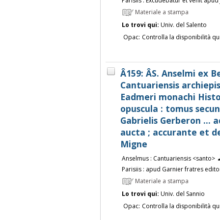
Parisiis : Excudebatur et venit apud
Materiale a stampa
Lo trovi qui:
Univ. del Salento
Opac:
Controlla la disponibilità qu
Â159: ÂS. Anselmi ex B
Cantuariensis archiepi
Eadmeri monachi Histo
opuscula : tomus secun
Gabrielis Gerberon ...
aucta ; accurante et d
Migne
Anselmus : Cantuariensis <santo>
Parisiis : apud Garnier fratres edit
Materiale a stampa
Lo trovi qui:
Univ. del Sannio
Opac:
Controlla la disponibilità qu