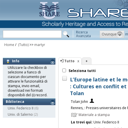
Ricerca
Ovunque
m
Avanzata
Home
/
(Tutto)
>>
martyr
Tutto
+
Info
Utilizzare la checkbox di
Seleziona tutti
selezione a fianco di
ciascun documento per
L’Europe latine et le
attivare le funzionalità di
: Cultures en conflit e
stampa, invio email,
download nei formati
Tolan
disponibili del (i) record.
Tolan John
Biblioteca
Rennes, : Presses universitaires de
Univ. Federico II
(6)
Univ. di Salerno
(2)
Materiale a stampa
Lo trovi qui:
Univ. Federico II