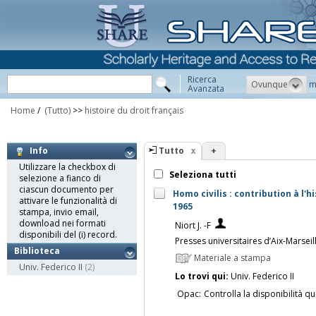
Ricerca
Ovunque
m
Avanzata
Home
/
(Tutto)
>>
histoire du droit français
Tutto
+
Info
Utilizzare la checkbox di
Seleziona tutti
selezione a fianco di
ciascun documento per
Homo civilis : contribution à l'h
attivare le funzionalità di
1965
stampa, invio email,
download nei formati
Niort J. -F
disponibili del (i) record.
Presses universitaires d’Aix-Marseil
Biblioteca
Materiale a stampa
Univ. Federico II
(2)
Lo trovi qui:
Univ. Federico II
Opac:
Controlla la disponibilità qu