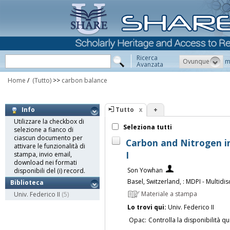
Ricerca
Ovunque
m
Avanzata
Home
/
(Tutto)
>>
carbon balance
Tutto
+
Info
Utilizzare la checkbox di
Seleziona tutti
selezione a fianco di
ciascun documento per
Carbon and Nitrogen i
attivare le funzionalità di
I
stampa, invio email,
download nei formati
Son Yowhan
disponibili del (i) record.
Basel, Switzerland, : MDPI - Multidis
Biblioteca
Materiale a stampa
Univ. Federico II
(5)
Lo trovi qui:
Univ. Federico II
Opac:
Controlla la disponibilità qu