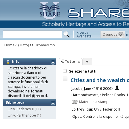
Ricerca
Ovunque
m
Avanzata
Home
/
(Tutto)
>>
Urbanesimo
Tutto
+
Info
Utilizzare la checkbox di
Seleziona tutti
selezione a fianco di
ciascun documento per
Cities and the wealth o
attivare le funzionalità di
stampa, invio email,
Jacobs, Jane <1916-2006>
download nei formati
Harmondsworth, : Pelican Books, 
disponibili del (i) record.
Materiale a stampa
Biblioteca
Univ. Federico II
(11)
Lo trovi qui:
Univ. Federico II
Univ. Parthenope
(1)
Opac:
Controlla la disponibilità qu