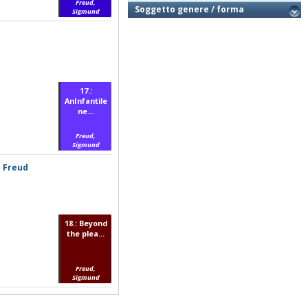
Freud,
Soggetto genere / forma
Sigmund
17.:
AnInfantile
ne...
Freud,
Sigmund
d Freud
18.: Beyond
the plea...
Freud,
Sigmund