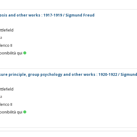
rosis and other works : 1917-1919 / Sigmund Freud
tlefield
pa
erico II
ponibilità qui
sure principle, group psychology and other works : 1920-1922 / Sigmun
tlefield
pa
erico II
ponibilità qui