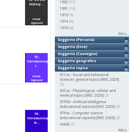
1962
(11)
history ...
1991
(10)
1970
(9)
Freud,
1974
(9)
Sigmund
1976
(9)
Altro...
Soggetto (Persona)
Soggetto (Ente)
Soggetto (Convegno)
15.:
Soggetto geografico
Introductory
l...
Soggetto topico
91Cxx - Social and behavioral
Freud,
sciences: general topics [MSC 2020]
Sigmund
(2)
92Cxx - Physiological, cellular and
medical topics [MSC 2020]
(2)
97P80 - Artificial intelligence
(educational aspects) [MSC 2020]
(2)
97Pxx - Computer science
16.:
(educational aspects) [MSC 2020]
(2)
Introductory
le...
Adulti
(1)
Altro...