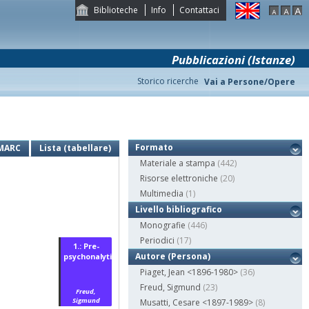
Biblioteche
Info
Contattaci
Pubblicazioni (Istanze)
Storico ricerche
Vai a Persone/Opere
Formato
MARC
Lista (tabellare)
Materiale a stampa
(442)
Risorse elettroniche
(20)
Multimedia
(1)
Livello bibliografico
Monografie
(446)
Periodici
(17)
1.: Pre-
Autore (Persona)
psychonalyti...
Piaget, Jean <1896-1980>
(36)
Freud, Sigmund
(23)
Freud,
Sigmund
Musatti, Cesare <1897-1989>
(8)