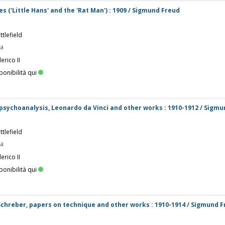
es ('Little Hans' and the 'Rat Man') : 1909 / Sigmund Freud
tlefield
pa
erico II
ponibilità qui
n psychoanalysis, Leonardo da Vinci and other works : 1910-1912 / Sigm
tlefield
pa
erico II
ponibilità qui
 Schreber, papers on technique and other works : 1910-1914 / Sigmund 