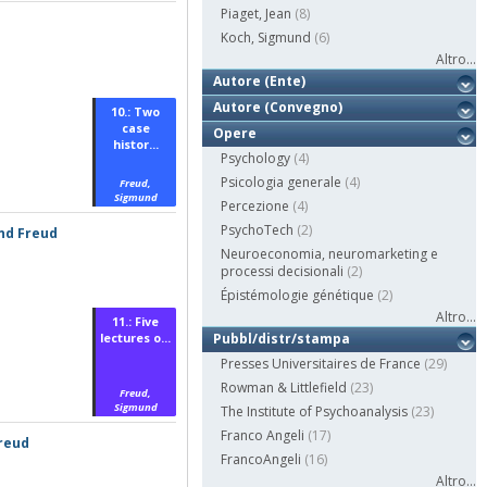
Piaget, Jean
(8)
Koch, Sigmund
(6)
Altro...
Autore (Ente)
Autore (Convegno)
10.: Two
case
Opere
histor...
Psychology
(4)
Psicologia generale
(4)
Freud,
Sigmund
Percezione
(4)
PsychoTech
(2)
und Freud
Neuroeconomia, neuromarketing e
processi decisionali
(2)
Épistémologie génétique
(2)
Altro...
11.: Five
lectures o...
Pubbl/distr/stampa
Presses Universitaires de France
(29)
Rowman & Littlefield
(23)
Freud,
Sigmund
The Institute of Psychoanalysis
(23)
Franco Angeli
(17)
Freud
FrancoAngeli
(16)
Altro...