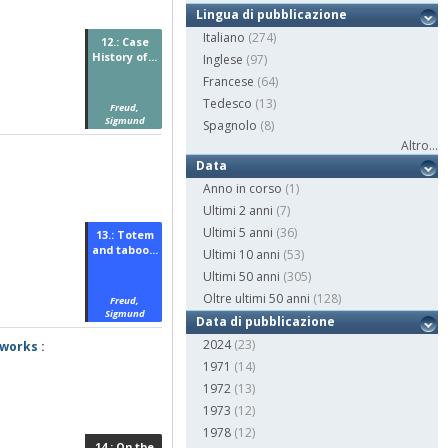
Lingua di pubblicazione
Italiano
(274)
12.: Case
History of...
Inglese
(97)
Francese
(64)
Tedesco
(13)
Freud,
Sigmund
Spagnolo
(8)
Altro...
Data
Anno in corso
(1)
Ultimi 2 anni
(7)
Ultimi 5 anni
(36)
13.: Totem
and taboo...
Ultimi 10 anni
(53)
Ultimi 50 anni
(305)
Oltre ultimi 50 anni
(128)
Freud,
Sigmund
Data di pubblicazione
2024
(23)
works :
1971
(14)
1972
(13)
1973
(12)
1978
(12)
14.: On the