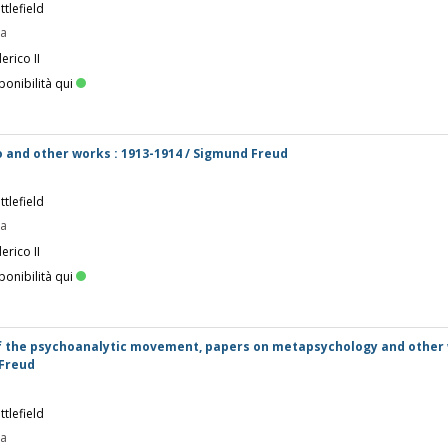
tlefield
pa
erico II
ponibilità qui
 and other works : 1913-1914 / Sigmund Freud
tlefield
pa
erico II
ponibilità qui
 of the psychoanalytic movement, papers on metapsychology and other 
 Freud
tlefield
pa