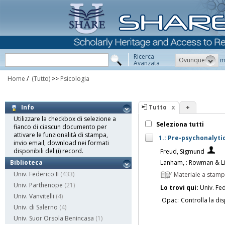
Ricerca
Ovunque
m
Avanzata
Home
/
(Tutto)
>>
Psicologia
Tutto
+
Info
Utilizzare la checkbox di selezione a
Seleziona tutti
fianco di ciascun documento per
attivare le funzionalità di stampa,
1.: Pre-psychonalyti
invio email, download nei formati
disponibili del (i) record.
Freud, Sigmund
Lanham, : Rowman & Lit
Biblioteca
Univ. Federico II
(433)
Materiale a stam
Univ. Parthenope
(21)
Lo trovi qui:
Univ. Fed
Univ. Vanvitelli
(4)
Opac:
Controlla la dis
Univ. di Salerno
(4)
Univ. Suor Orsola Benincasa
(1)