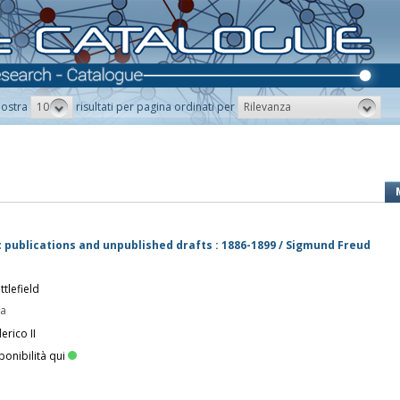
10
Rilevanza
ostra
risultati per pagina ordinati per
c publications and unpublished drafts : 1886-1899 / Sigmund Freud
tlefield
pa
erico II
ponibilità qui