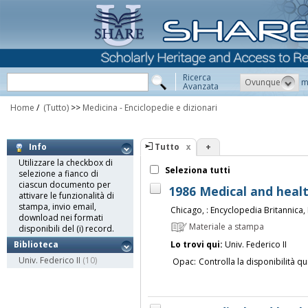
Ricerca
Ovunque
m
Avanzata
Home
/
(Tutto)
>>
Medicina - Enciclopedie e dizionari
Tutto
+
Info
Utilizzare la checkbox di
Seleziona tutti
selezione a fianco di
ciascun documento per
1986 Medical and heal
attivare le funzionalità di
stampa, invio email,
Chicago, : Encyclopedia Britannica, 
download nei formati
Materiale a stampa
disponibili del (i) record.
Lo trovi qui:
Univ. Federico II
Biblioteca
Univ. Federico II
(10)
Opac:
Controlla la disponibilità qu