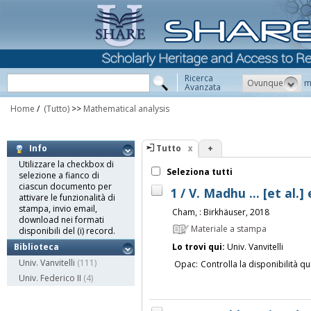
Ricerca
Ovunque
m
Avanzata
Home
/
(Tutto)
>>
Mathematical analysis
Tutto
+
Info
Utilizzare la checkbox di
Seleziona tutti
selezione a fianco di
ciascun documento per
1 / V. Madhu ... [et al.]
attivare le funzionalità di
stampa, invio email,
Cham, : Birkhäuser, 2018
download nei formati
Materiale a stampa
disponibili del (i) record.
Lo trovi qui:
Univ. Vanvitelli
Biblioteca
Univ. Vanvitelli
(111)
Opac:
Controlla la disponibilità qu
Univ. Federico II
(4)