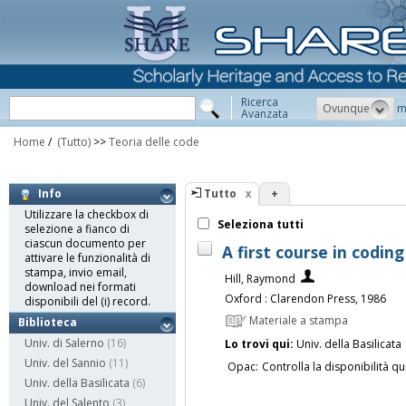
Ricerca
Ovunque
m
Avanzata
Home
/
(Tutto)
>>
Teoria delle code
Tutto
+
Info
Utilizzare la checkbox di
Seleziona tutti
selezione a fianco di
ciascun documento per
A first course in codin
attivare le funzionalità di
stampa, invio email,
Hill, Raymond
download nei formati
Oxford : Clarendon Press, 1986
disponibili del (i) record.
Materiale a stampa
Biblioteca
Univ. di Salerno
(16)
Lo trovi qui:
Univ. della Basilicata
Univ. del Sannio
(11)
Opac:
Controlla la disponibilità qu
Univ. della Basilicata
(6)
Univ. del Salento
(3)