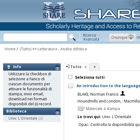
Ricerca
Ovunque
m
Avanzata
Home
/
(Tutto)
>>
Letteratura - Analisi stilistica
Tutto
+
Info
Utilizzare la checkbox di
Seleziona tutti
selezione a fianco di
ciascun documento per
An introduction to the language 
attivare le funzionalità di
stampa, invio email,
BLAKE, Norman Francis
download nei formati
Houndmills and London, : Macmilla
disponibili del (i) record.
Materiale a stampa
Biblioteca
Lo trovi qui:
Univ. L'Orientale
Univ. L'Orientale
(2)
Opac:
Controlla la disponibilità qu