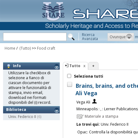
Ricerca
Ovunque
m
Avanzata
Home
/
(Tutto)
>>
Food craft
Tutto
+
Info
Utilizzare la checkbox di
Seleziona tutti
selezione a fianco di
ciascun documento per
Brains, brains, and oth
attivare le funzionalità di
Ali Vega
stampa, invio email,
download nei formati
Vega Ali
disponibili del (i) record.
Minneapolis : , : Lerner Publications,
Biblioteca
Materiale a stampa
Univ. Federico II
(6)
Lo trovi qui:
Univ. Federico II
Opac:
Controlla la disponibilità qu