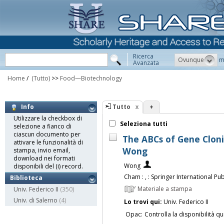
Ricerca
Ovunque
m
Avanzata
Home
/
(Tutto)
>>
Food—Biotechnology
Tutto
+
Info
Utilizzare la checkbox di
Seleziona tutti
selezione a fianco di
ciascun documento per
The ABCs of Gene Cloni
attivare le funzionalità di
Wong
stampa, invio email,
download nei formati
Wong
disponibili del (i) record.
Cham : , : Springer International Publ
Biblioteca
Materiale a stampa
Univ. Federico II
(350)
Univ. di Salerno
(4)
Lo trovi qui:
Univ. Federico II
Opac:
Controlla la disponibilità qu