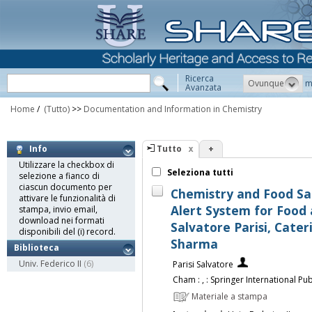
Ricerca
Ovunque
m
Avanzata
Home
/
(Tutto)
>>
Documentation and Information in Chemistry
Tutto
+
Info
Utilizzare la checkbox di
Seleziona tutti
selezione a fianco di
ciascun documento per
Chemistry and Food Saf
attivare le funzionalità di
Alert System for Food 
stampa, invio email,
download nei formati
Salvatore Parisi, Cat
disponibili del (i) record.
Sharma
Biblioteca
Univ. Federico II
(6)
Parisi Salvatore
Cham : , : Springer International Publ
Materiale a stampa