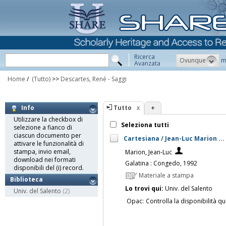
Ricerca
Ovunque
m
Avanzata
Home
/
(Tutto)
>>
Descartes, René - Saggi
Tutto
+
Info
Utilizzare la checkbox di
Seleziona tutti
selezione a fianco di
ciascun documento per
Cartesiana / Jean-Luc Marion ... [
attivare le funzionalità di
stampa, invio email,
Marion, Jean-Luc
download nei formati
Galatina : Congedo, 1992
disponibili del (i) record.
Materiale a stampa
Biblioteca
Lo trovi qui:
Univ. del Salento
Univ. del Salento
(2)
Opac:
Controlla la disponibilità qu