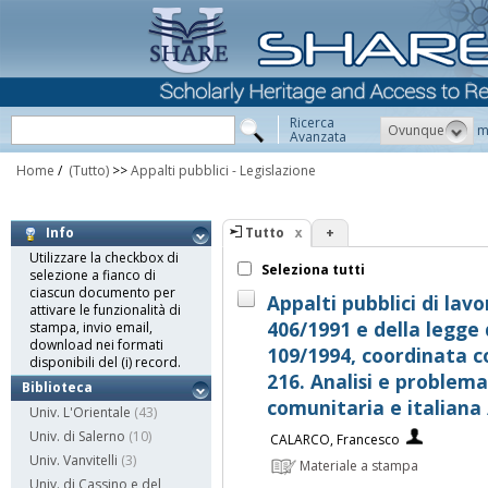
Ricerca
Ovunque
m
Avanzata
Home
/
(Tutto)
>>
Appalti pubblici - Legislazione
Tutto
+
Info
Utilizzare la checkbox di
Seleziona tutti
selezione a fianco di
ciascun documento per
Appalti pubblici di lav
attivare le funzionalità di
406/1991 e della legge
stampa, invio email,
download nei formati
109/1994, coordinata co
disponibili del (i) record.
216. Analisi e problem
Biblioteca
comunitaria e italiana
Univ. L'Orientale
(43)
Univ. di Salerno
(10)
CALARCO, Francesco
Univ. Vanvitelli
(3)
Materiale a stampa
Univ. di Cassino e del