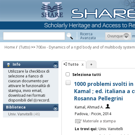
Ricerca
Ovunque
m
Avanzata
Home
/
(Tutto)
>>
70Exx - Dynamics of a rigid body and of multibody syste
Tutto
+
Info
Utilizzare la checkbox di
Seleziona tutti
selezione a fianco di
ciascun documento per
1000 problemi svolti in 
attivare le funzionalità di
Kamal ; ed. italiana a 
stampa, invio email,
download nei formati
Rosanna Pellegrini
disponibili del (i) record.
Kamal, Ahmad A.
Biblioteca
Padova, : Piccin, 2014
Univ. Vanvitelli
(46)
Materiale a stampa
Lo trovi qui:
Univ. Vanvitelli