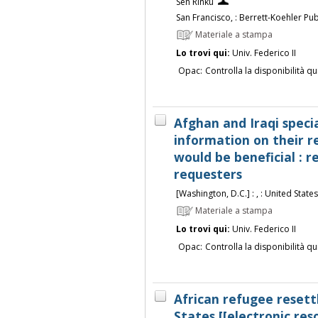
Sen Rinku
San Francisco, : Berrett-Koehler Pu
Materiale a stampa
Lo trovi qui:
Univ. Federico II
Opac:
Controlla la disponibilità qu
Afghan and Iraqi speci
information on their 
would be beneficial : r
requesters
[Washington, D.C.] : , : United Stat
Materiale a stampa
Lo trovi qui:
Univ. Federico II
Opac:
Controlla la disponibilità qu
African refugee resett
States [[electronic re