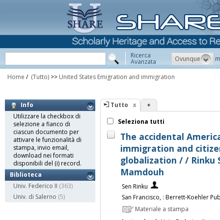
Ricerca
Ovunque
m
Avanzata
Home
/
(Tutto)
>>
United States Emigration and immigration
Tutto
+
Info
Utilizzare la checkbox di
Seleziona tutti
selezione a fianco di
ciascun documento per
The accidental American
attivare le funzionalità di
immigration and citize
stampa, invio email,
download nei formati
globalization / / Rinku
disponibili del (i) record.
Mamdouh
Biblioteca
Univ. Federico II
(363)
Sen Rinku
Univ. di Salerno
(5)
San Francisco, : Berrett-Koehler Pu
Materiale a stampa