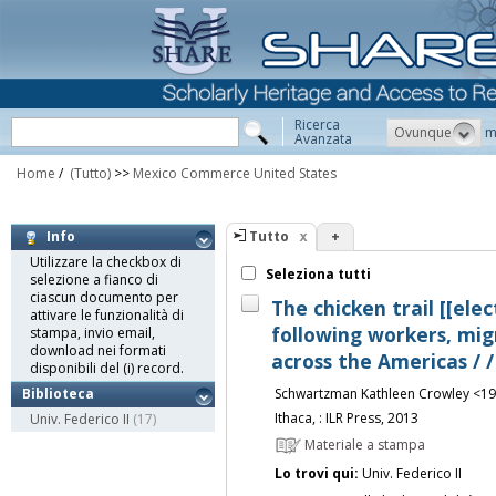
Ricerca
Ovunque
m
Avanzata
Home
/
(Tutto)
>>
Mexico Commerce United States
Tutto
+
Info
Utilizzare la checkbox di
Seleziona tutti
selezione a fianco di
ciascun documento per
The chicken trail [[elec
attivare le funzionalità di
following workers, mig
stampa, invio email,
download nei formati
across the Americas /
disponibili del (i) record.
Schwartzman Kathleen Crowley <19
Biblioteca
Ithaca, : ILR Press, 2013
Univ. Federico II
(17)
Materiale a stampa
Lo trovi qui:
Univ. Federico II