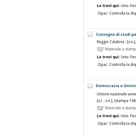
Lo trovi qui:
Univ. Fed
Opac:
Controlla la dis
Convegno di studi pe
Reggio Calabria : [s.n.]
Materiale a stam
Lo trovi qui:
Univ. Fed
Opac:
Controlla la dis
Democrazia e Univer
Unione nazionale unive
[s.l. : s.n.], (stampa 196
Materiale a stam
Lo trovi qui:
Univ. Fed
Opac:
Controlla la dis