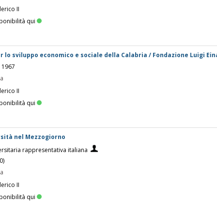
erico II
ponibilità qui
r lo sviluppo economico e sociale della Calabria / Fondazione Luigi Ein
, 1967
pa
erico II
ponibilità qui
sità nel Mezzogiorno
rsitaria rappresentativa italiana
0)
pa
erico II
ponibilità qui