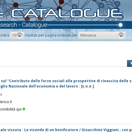
10
Rilevanza
ostra
risultati per pagina ordinati per
 sul "Contributo delle forze sociali alle prospettive di rinascita delle 
lio Nazionale dell'economia e del lavoro : [s.n.e.].
pa
erico II
ponibilità qui
le vissuta : Le vicende di un bonificatore / Gioacchino Viggiani ; con 