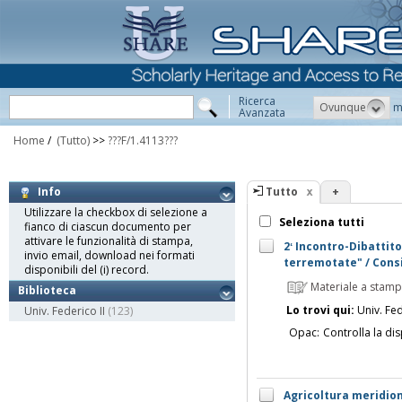
Ricerca
Ovunque
m
Avanzata
Home
/
(Tutto)
>>
???F/1.4113???
Tutto
+
Info
Utilizzare la checkbox di selezione a
Seleziona tutti
fianco di ciascun documento per
attivare le funzionalità di stampa,
2ʻ Incontro-Dibattito
invio email, download nei formati
terremotate" / Consig
disponibili del (i) record.
Materiale a stam
Biblioteca
Lo trovi qui:
Univ. Fed
Univ. Federico II
(123)
Opac:
Controlla la dis
Agricoltura meridiona