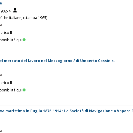
re
1902- >
ifiche italiane, (stampa 1965)
pa
erico II
ponibilità qui
el mercato del lavoro nel Mezzogiorno / di Umberto Cassinis.
pa
erico II
ponibilità qui
va marittima in Puglia 1876-1914 : La Società di Navigazione a Vapore P
pa