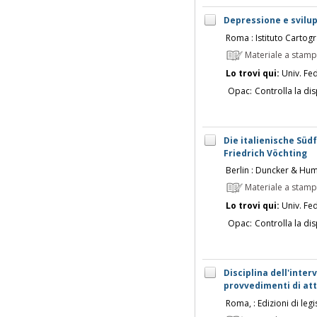
Depressione e svilup
Roma : Istituto Cartogr
Materiale a stam
Lo trovi qui:
Univ. Fed
Opac:
Controlla la dis
Die italienische Süd
Friedrich Vöchting
Berlin : Duncker & Hum
Materiale a stam
Lo trovi qui:
Univ. Fed
Opac:
Controlla la dis
Disciplina dell'inter
provvedimenti di at
Roma, : Edizioni di leg