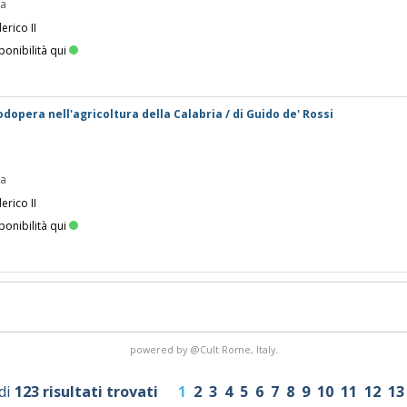
pa
erico II
ponibilità qui
dopera nell'agricoltura della Calabria / di Guido de' Rossi
pa
erico II
ponibilità qui
powered by
@Cult
Rome, Italy.
di
123 risultati trovati
1
2
3
4
5
6
7
8
9
10
11
12
13