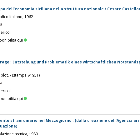
po dell'economia siciliana nella struttura nazionale / Cesare Castella
afico Italiano, 1962
pa
erico II
ponibilità qui
frage : Entstehung und Problematik eines wirtschaftlichen Notstands
blot, \ (stampa \\1951)
pa
erico II
ponibilità qui
vento straordinario nel Mezzogiorno : (dalla creazione dell'Agenzia ai r
tuazione)
islazione tecnica, 1989