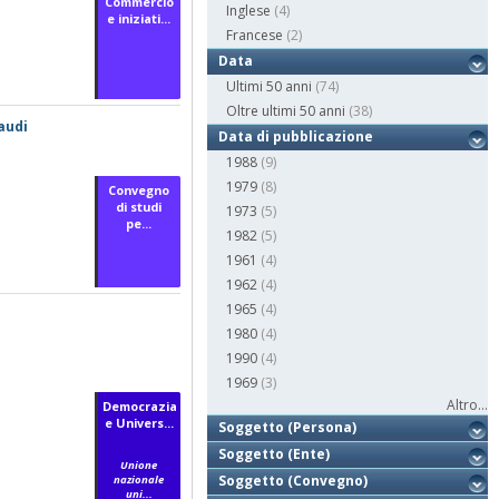
Commercio
Inglese
(4)
e iniziati...
Francese
(2)
Data
Ultimi 50 anni
(74)
Oltre ultimi 50 anni
(38)
audi
Data di pubblicazione
1988
(9)
1979
(8)
Convegno
di studi
1973
(5)
pe...
1982
(5)
1961
(4)
1962
(4)
1965
(4)
1980
(4)
1990
(4)
1969
(3)
Altro...
Democrazia
e Univers...
Soggetto (Persona)
Soggetto (Ente)
Unione
Soggetto (Convegno)
nazionale
uni...