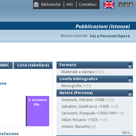
Biblioteche
Info
Contattaci
Pubblicazioni (Istanze)
Storico ricerche
Vai a Persone/Opere
Formato
MARC
Lista (tabellare)
Materiale a stampa
(123)
Livello bibliografico
zone
Monografie
(123)
Autore (Persona)
Giannola, Adriano <1943- >
(3)
2ʻ Incontro-
Dib...
Sabattini, Gianfranco <1935- >
(3)
Saraceno, Pasquale <1903-1991>
(3)
Villari, Rosario <1925- >
(3)
Annesi, Massimo
(2)
Altro...
prefazione