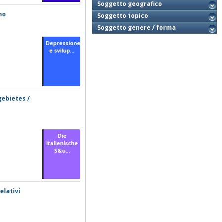
Soggetto geografico
no
Soggetto topico
Soggetto genere / forma
Depressione
e svilup...
gebietes /
Die
italienische
S&u...
elativi