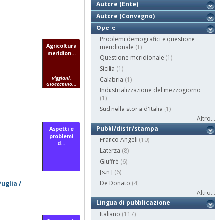
Autore (Ente)
Autore (Convegno)
Opere
Problemi demografici e questione
Agricoltura
meridionale
(1)
meridion...
Questione meridionale
(1)
Sicilia
(1)
Viggiani,
Calabria
(1)
Gioacchino...
Industrializzazione del mezzogiorno
(1)
Sud nella storia d'Italia
(1)
Altro...
Pubbl/distr/stampa
Aspetti e
problemi
Franco Angeli
(10)
d...
Laterza
(8)
Giuffrè
(6)
[s.n.]
(6)
De Donato
(4)
uglia /
Altro...
Lingua di pubblicazione
Italiano
(117)