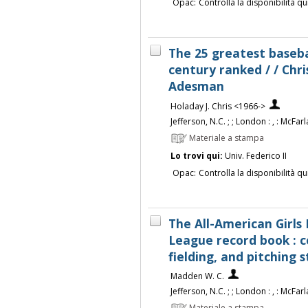
Opac:
Controlla la disponibilità qu
The 25 greatest baseba
century ranked / / Chr
Adesman
Holaday J. Chris <1966->
Jefferson, N.C. ; ; London : , : McFa
Materiale a stampa
Lo trovi qui:
Univ. Federico II
Opac:
Controlla la disponibilità qu
The All-American Girls 
League record book : c
fielding, and pitching 
Madden W. C.
Jefferson, N.C. ; ; London : , : McFa