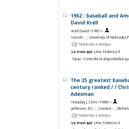
1962 : baseball and Ame
David Krell
Krell David <1967->
Lincoln : , : University of Nebraska P
Materiale a stampa
Lo trovi qui:
Univ. Federico II
Opac:
Controlla la disponibilità qu
The 25 greatest baseba
century ranked / / Chr
Adesman
Holaday J. Chris <1966->
Jefferson, N.C. ; ; London : , : McFa
Materiale a stampa
Lo trovi qui:
Univ. Federico II