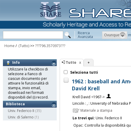
Ricerca
Ovunque
m
Avanzata
Home
/
(Tutto)
>>
???796.3570973???
Tutto
+
Info
Utilizzare la checkbox di
Seleziona tutti
selezione a fianco di
ciascun documento per
1962 : baseball and Ame
attivare le funzionalità di
David Krell
stampa, invio email,
download nei formati
Krell David <1967->
disponibili del (i) record.
Lincoln : , : University of Nebraska P
Biblioteca
Materiale a stampa
Univ. Federico II
(35)
Univ. di Salerno
(1)
Lo trovi qui:
Univ. Federico II
Opac:
Controlla la disponibilità qu