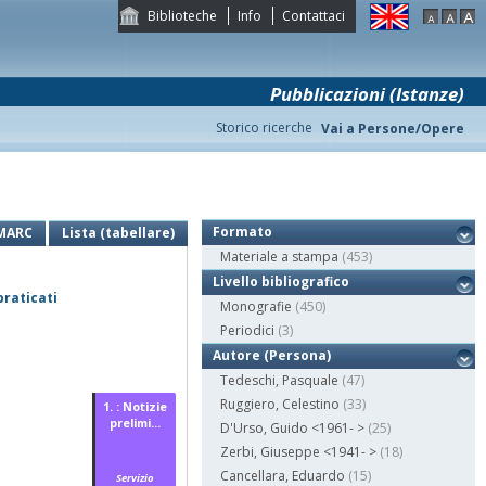
Biblioteche
Info
Contattaci
Pubblicazioni (Istanze)
Storico ricerche
Vai a Persone/Opere
Formato
MARC
Lista (tabellare)
Materiale a stampa
(453)
Livello bibliografico
praticati
Monografie
(450)
Periodici
(3)
Autore (Persona)
Tedeschi, Pasquale
(47)
Ruggiero, Celestino
(33)
1. : Notizie
prelimi...
D'Urso, Guido <1961- >
(25)
Zerbi, Giuseppe <1941- >
(18)
Cancellara, Eduardo
(15)
Servizio