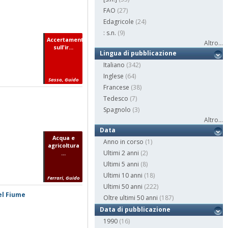
FAO
(27)
Edagricole
(24)
: s.n.
(9)
Accertamenti
Altro...
sull'ir...
Lingua di pubblicazione
Italiano
(342)
Inglese
(64)
Sasso, Guido
Francese
(38)
Tedesco
(7)
Spagnolo
(3)
Altro...
Data
Acqua e
Anno in corso
(1)
agricoltura
Ultimi 2 anni
(2)
...
Ultimi 5 anni
(8)
Ultimi 10 anni
(18)
Ferrari, Guido
Ultimi 50 anni
(222)
del Fiume
Oltre ultimi 50 anni
(187)
Data di pubblicazione
1990
(16)