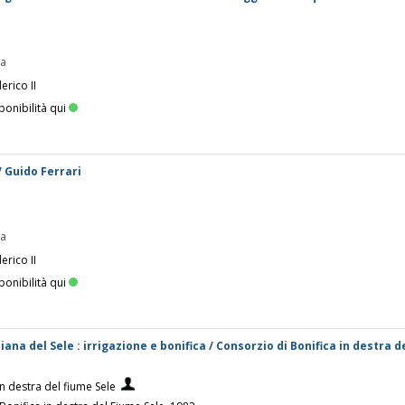
pa
erico II
ponibilità qui
/ Guido Ferrari
pa
erico II
ponibilità qui
iana del Sele : irrigazione e bonifica / Consorzio di Bonifica in destra 
n destra del fiume Sele