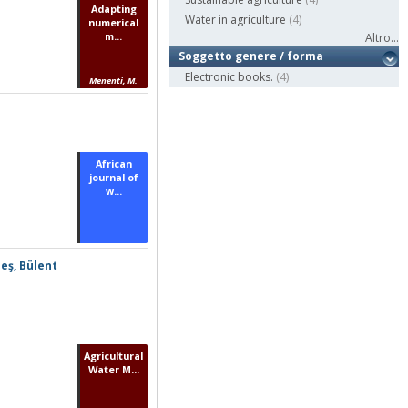
Adapting
Water in agriculture
(4)
numerical
m...
Altro...
Soggetto genere / forma
Electronic books.
(4)
Menenti, M.
African
journal of
w...
eş, Bülent
Agricultural
Water M...