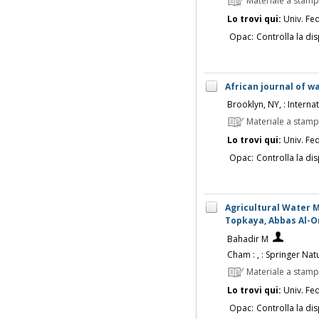
Materiale a stam
Lo trovi qui:
Univ. Fed
Opac:
Controlla la dis
African journal of w
Brooklyn, NY, : Internat
Materiale a stam
Lo trovi qui:
Univ. Fed
Opac:
Controlla la dis
Agricultural Water M
Topkaya, Abbas Al-O
Bahadir M
Cham : , : Springer Natu
Materiale a stam
Lo trovi qui:
Univ. Fed
Opac:
Controlla la dis