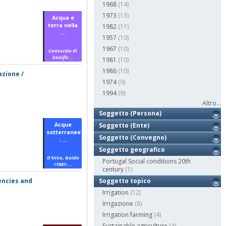
1968
(14)
1973
(13)
Acqua e
terra nella
1982
(11)
...
1957
(10)
1967
(10)
Consorzio di
bonific...
1981
(10)
1986
(10)
azione /
1974
(9)
1994
(9)
Altro...
Soggetto (Persona)
Acque
Soggetto (Ente)
sotterranee
Soggetto (Convegno)
: ...
Soggetto geografico
D'Urso, Guido
Portugal Social conditions 20th
<1961-...
century
(1)
encies and
Soggetto topico
Irrigation
(12)
Irrigazione
(8)
Irrigation farming
(4)
Sustainable agriculture
(4)