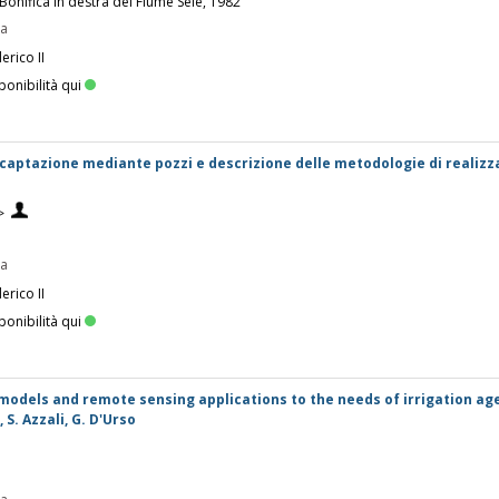
Bonifica in destra del Fiume Sele, 1982
pa
erico II
ponibilità qui
captazione mediante pozzi e descrizione delle metodologie di realizz
>
pa
erico II
ponibilità qui
models and remote sensing applications to the needs of irrigation ag
S. Azzali, G. D'Urso