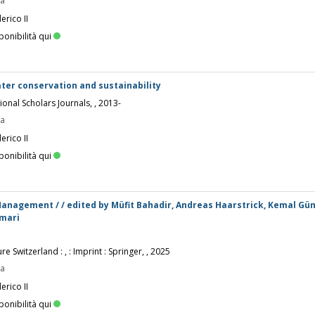
pa
erico II
ponibilità qui
ater conservation and sustainability
ional Scholars Journals, , 2013-
pa
erico II
ponibilità qui
anagement / / edited by Müfit Bahadir, Andreas Haarstrick, Kemal Gün
mari
re Switzerland : , : Imprint : Springer, , 2025
pa
erico II
ponibilità qui