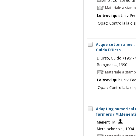
Salerno : Consorzio di 
Materiale a stam
Lo trovi qui:
Univ. Fed
Opac:
Controlla la dis
Acque sotterranee : 
Guido D'Urso
D'Urso, Guido <1961- 
Bologna : ..., 1990
Materiale a stam
Lo trovi qui:
Univ. Fed
Opac:
Controlla la dis
Adapting numerical 
farmers / M.Menenti, 
Menenti, M.
Merelbeke : s.n., 1994