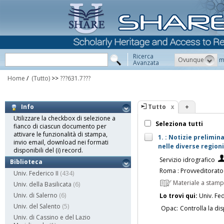
Ricerca
Ovunque
m
Avanzata
Home
/
(Tutto)
>>
???631.7???
Tutto
+
Info
Utilizzare la checkbox di selezione a
Seleziona tutti
fianco di ciascun documento per
attivare le funzionalità di stampa,
1. : Notizie prelimin
invio email, download nei formati
nelle diverse regioniit
disponibili del (i) record.
Servizio idrografico
Biblioteca
Roma : Provveditorato 
Univ. Federico II
(434)
Materiale a stam
Univ. della Basilicata
(6)
Univ. di Salerno
(6)
Lo trovi qui:
Univ. Fed
Univ. del Salento
(5)
Opac:
Controlla la dis
Univ. di Cassino e del Lazio