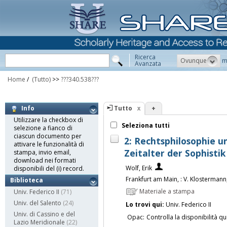
Ricerca
Ovunque
m
Avanzata
Home
/
(Tutto)
>>
???340.538???
Tutto
+
Info
Utilizzare la checkbox di
Seleziona tutti
selezione a fianco di
ciascun documento per
2: Rechtsphilosophie 
attivare le funzionalità di
Zeitalter der Sophistik 
stampa, invio email,
download nei formati
Wolf, Erik
disponibili del (i) record.
Frankfurt am Main, : V. Klostermann
Biblioteca
Materiale a stampa
Univ. Federico II
(71)
Univ. del Salento
(24)
Lo trovi qui:
Univ. Federico II
Univ. di Cassino e del
Opac:
Controlla la disponibilità qu
Lazio Meridionale
(22)