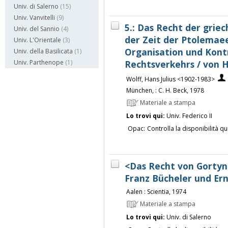
Univ. di Salerno
(15)
Univ. Vanvitelli
(9)
5.: Das Recht der grie
Univ. del Sannio
(4)
der Zeit der Ptolemaee
Univ. L'Orientale
(3)
Organisation und Kontr
Univ. della Basilicata
(1)
Rechtsverkehrs / von H
Univ. Parthenope
(1)
Wolff, Hans Julius <1902-1983>
München, : C. H. Beck, 1978
Materiale a stampa
Lo trovi qui:
Univ. Federico II
Opac:
Controlla la disponibilità qu
<Das Recht von Gortyn 
Franz Bücheler und Er
Aalen : Scientia, 1974
Materiale a stampa
Lo trovi qui:
Univ. di Salerno