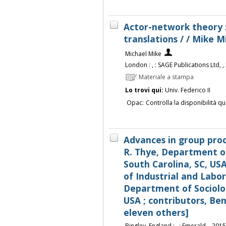
Actor-network theory : 
translations / / Mike M
Michael Mike
London : , : SAGE Publications Ltd, ,
Materiale a stampa
Lo trovi qui:
Univ. Federico II
Opac:
Controlla la disponibilità qu
Advances in group proc
R. Thye, Department of
South Carolina, SC, USA
of Industrial and Labo
Department of Sociolog
USA ; contributors, Be
eleven others]
Bingley, England : , : Emerald, , 2015