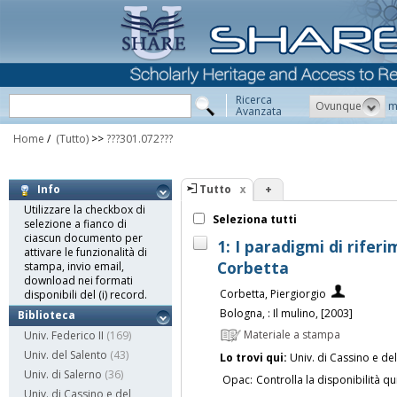
Ricerca
Ovunque
m
Avanzata
Home
/
(Tutto)
>>
???301.072???
Tutto
+
Info
Utilizzare la checkbox di
Seleziona tutti
selezione a fianco di
ciascun documento per
1: I paradigmi di rifer
attivare le funzionalità di
Corbetta
stampa, invio email,
download nei formati
Corbetta, Piergiorgio
disponibili del (i) record.
Bologna, : Il mulino, [2003]
Biblioteca
Materiale a stampa
Univ. Federico II
(169)
Univ. del Salento
(43)
Lo trovi qui:
Univ. di Cassino e de
Univ. di Salerno
(36)
Opac:
Controlla la disponibilità qu
Univ. di Cassino e del