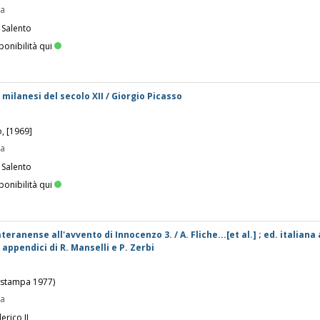
pa
 Salento
ponibilità qui
milanesi del secolo XII / Giorgio Picasso
o, [1969]
pa
 Salento
ponibilità qui
eranense all'avvento di Innocenzo 3. / A. Fliche...[et al.] ; ed. italiana 
 appendici di R. Manselli e P. Zerbi
(, stampa 1977)
pa
erico II