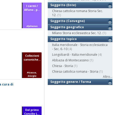
Soggetto (Ente)
I carmi /
Alfano ; p...
Chiesa cattolica romana Storia Sec.
12.
(1)
Soggetto (Convegno)
Alphanus
Soggetto geografico
Milano Storia ecclesiastica Sec. 12.
(1)
Soggetto topico
Italia meridionale - Storia ecclesiastica
- Sec. 6.-10
(4)
Longobardi - Italia meridionale
(4)
Collezioni
canoniche...
Abbazia di Montecassino
(1)
Chiesa - Storia
(1)
Chiesa cattolica romana - Storia
(1)
Picasso,
Giorgio
Altro...
Soggetto genere / forma
a cura di
Dal primo
Concilio L...