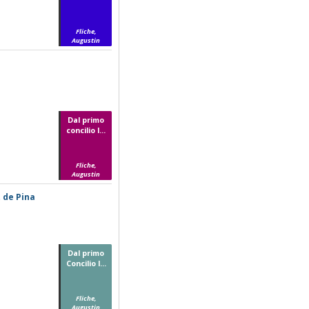
Fliche,
Augustin
Dal primo
concilio l...
Fliche,
Augustin
t de Pina
Dal primo
Concilio l...
Fliche,
Augustin