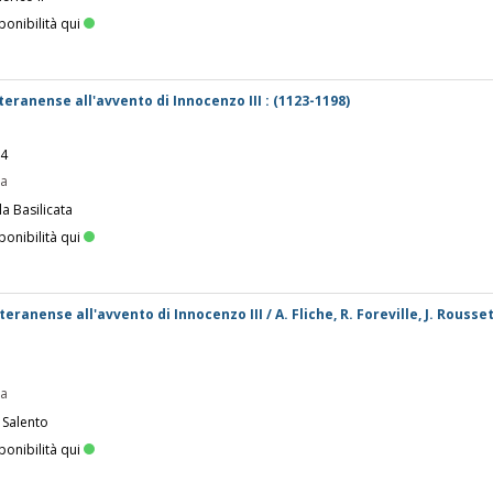
ponibilità qui
teranense all'avvento di Innocenzo III : (1123-1198)
84
pa
la Basilicata
ponibilità qui
eranense all'avvento di Innocenzo III / A. Fliche, R. Foreville, J. Rousse
pa
 Salento
ponibilità qui