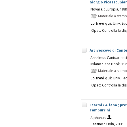
Giorgio Picasso, Gia
Novara, : Europia, 198
Materiale a stam
Lo trovi qui:
Univ. Su
Opac:
Controlla la dis
Arcivescovo di Cant
Anselmus Cantuariensi
Milano : Jaca Book, 19
Materiale a stam
Lo trovi qui:
Univ. Fed
Opac:
Controlla la dis
I carmi / Alfano ; p
Tamburrini
Alphanus
Cassino : Ciolfi, 2005