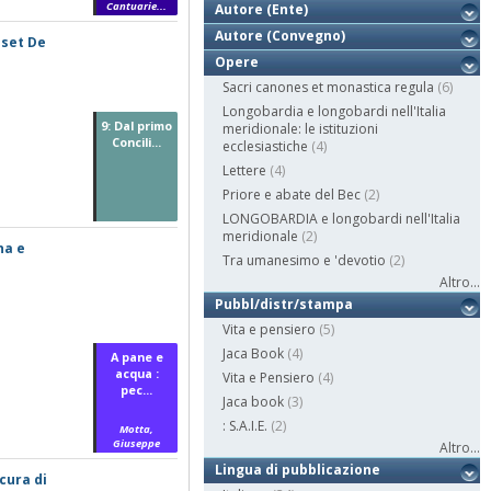
Cantuarie...
Autore (Ente)
Autore (Convegno)
sset De
Opere
Sacri canones et monastica regula
(6)
Longobardia e longobardi nell'Italia
9: Dal primo
meridionale: le istituzioni
Concili...
ecclesiastiche
(4)
Lettere
(4)
Priore e abate del Bec
(2)
LONGOBARDIA e longobardi nell'Italia
meridionale
(2)
na e
Tra umanesimo e 'devotio
(2)
Altro...
Pubbl/distr/stampa
Vita e pensiero
(5)
Jaca Book
(4)
A pane e
acqua :
Vita e Pensiero
(4)
pec...
Jaca book
(3)
: S.A.I.E.
(2)
Motta,
Giuseppe
Altro...
Lingua di pubblicazione
cura di