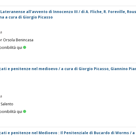
 Lateranense all'avvento di Innocenzo III / di A. Fliche, R. Foreville, Rou
ana a cura di Giorgio Picasso
pa
or Orsola Benincasa
ponibilità qui
cati e penitenze nel medioevo / a cura di Giorgio Picasso, Giannino Pia
pa
 Salento
ponibilità qui
ati e penitenze nel Medioevo : Il Penitenziale di Bucardo di Worms / a 