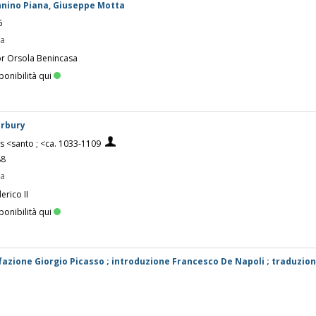
nnino Piana, Giuseppe Motta
6
pa
or Orsola Benincasa
ponibilità qui
erbury
s <santo ; <ca. 1033-1109
88
pa
erico II
ponibilità qui
refazione Giorgio Picasso ; introduzione Francesco De Napoli ; traduzio