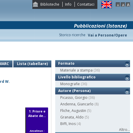
Biblioteche
Info
Contattaci
Pubblicazioni (Istanze)
Storico ricerche
Vai a Persone/Opere
Formato
MARC
Lista (tabellare)
Materiale a stampa
(36)
Livello bibliografico
ard W.
Monografie
(36)
Autore (Persona)
Picasso, Giorgio
(36)
Andenna, Giancarlo
(8)
Fliche, Augustin
(5)
1: Priore e
Abate de...
Granata, Aldo
(5)
Biffi, Inos
(4)
Altro...
Anselmus :