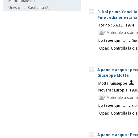
Meridionale
(3)
Univ. della Basilicata
(2)
9: Dal primo Concilio
Pine ; edizione itali
Torino : S.A.I.E., 1974
Materiale a stam
Lo trovi qui:
Univ. Su
Opac:
Controlla la dis
A pane e acqua : pec
Giuseppe Motta
Motta, Giuseppe
Novara : Europia, 1986
Materiale a stam
Lo trovi qui:
Univ. del
Opac:
Controlla la dis
A pane e acqua : Pecc