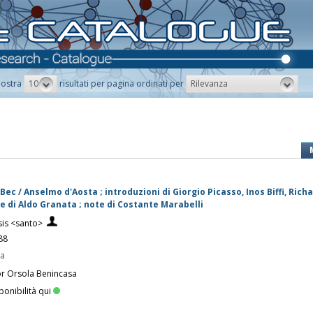
10
Rilevanza
ostra
risultati per pagina ordinati per
 Bec / Anselmo d'Aosta ; introduzioni di Giorgio Picasso, Inos Biffi, Rich
e di Aldo Granata ; note di Costante Marabelli
sis <santo>
88
pa
or Orsola Benincasa
ponibilità qui