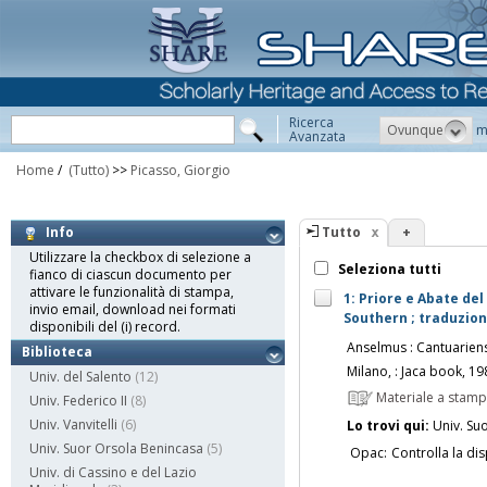
Ricerca
Ovunque
m
Avanzata
Home
/
(Tutto)
>>
Picasso, Giorgio
Tutto
+
Info
Utilizzare la checkbox di selezione a
Seleziona tutti
fianco di ciascun documento per
attivare le funzionalità di stampa,
1: Priore e Abate del
invio email, download nei formati
Southern ; traduzion
disponibili del (i) record.
Anselmus : Cantuarien
Biblioteca
Milano, : Jaca book, 19
Univ. del Salento
(12)
Materiale a stam
Univ. Federico II
(8)
Univ. Vanvitelli
(6)
Lo trovi qui:
Univ. Su
Univ. Suor Orsola Benincasa
(5)
Opac:
Controlla la dis
Univ. di Cassino e del Lazio