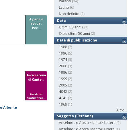
Italiano
(34)
Latino
(6)
Non definito
(2)
A pane e
Data
acqua :
Ultimi 50 anni
(31)
Pec...
Oltre ultimi 50 anni
(2)
Data di pubblicazione
1988
(7)
1996
(5)
1974
(3)
2006
(3)
1986
(2)
Arcivescovo
1999
(2)
di Cante...
2005
(2)
4042
(2)
Anselmus
4141
(2)
Cantuariens...
1969
(1)
ne Alberto
Altro...
Soggetto (Persona)
Anselmo : d'Aosta <santo> Lettere
(2)
Anselmo : d'Aosta <santo> Opere
(1)