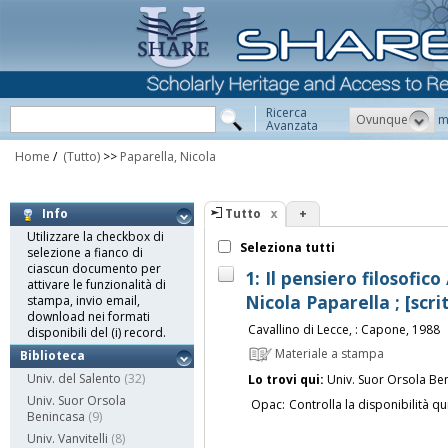
Ricerca
Ovunque
m
Avanzata
Home
/
(Tutto)
>>
Paparella, Nicola
Tutto
+
Info
Utilizzare la checkbox di
Seleziona tutti
selezione a fianco di
ciascun documento per
1: Il pensiero filosofico
attivare le funzionalità di
Nicola Paparella ; [scrit
stampa, invio email,
download nei formati
Cavallino di Lecce, : Capone, 1988
disponibili del (i) record.
Materiale a stampa
Biblioteca
Univ. del Salento
(32)
Lo trovi qui:
Univ. Suor Orsola Be
Univ. Suor Orsola
Opac:
Controlla la disponibilità qu
Benincasa
(9)
Univ. Vanvitelli
(8)