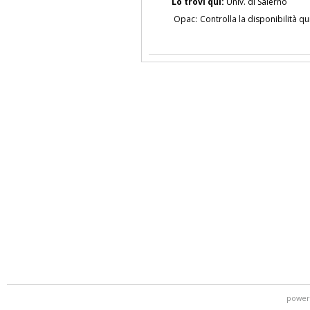
Lo trovi qui:
Univ. di Salerno
Opac:
Controlla la disponibilità qu
power