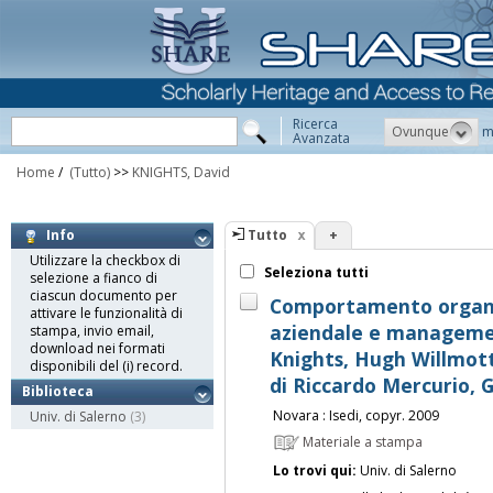
Ricerca
Ovunque
m
Avanzata
Home
/
(Tutto)
>>
KNIGHTS, David
Tutto
+
Info
Utilizzare la checkbox di
Seleziona tutti
selezione a fianco di
ciascun documento per
Comportamento organiz
attivare le funzionalità di
aziendale e managemen
stampa, invio email,
download nei formati
Knights, Hugh Willmott 
disponibili del (i) record.
di Riccardo Mercurio, 
Biblioteca
Novara : Isedi, copyr. 2009
Univ. di Salerno
(3)
Materiale a stampa
Lo trovi qui:
Univ. di Salerno