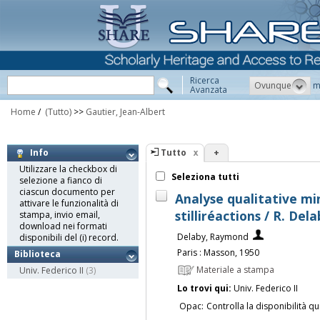
Ricerca
Ovunque
m
Avanzata
Home
/
(Tutto)
>>
Gautier, Jean-Albert
Tutto
+
Info
Utilizzare la checkbox di
Seleziona tutti
selezione a fianco di
ciascun documento per
Analyse qualitative min
attivare le funzionalità di
stilliréactions / R. Dela
stampa, invio email,
download nei formati
Delaby, Raymond
disponibili del (i) record.
Paris : Masson, 1950
Biblioteca
Materiale a stampa
Univ. Federico II
(3)
Lo trovi qui:
Univ. Federico II
Opac:
Controlla la disponibilità qu