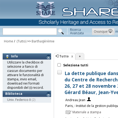
Ricerca
Ovunque
m
Avanzata
Home
/
(Tutto)
>>
BarthasJérémie
Tutto
+
Info
Utilizzare la checkbox di
Seleziona tutti
selezione a fianco di
ciascun documento per
La dette publique dans 
attivare le funzionalità di
du Centre de Recherch
stampa, invio email,
download nei formati
26, 27 et 28 novembre 
disponibili del (i) record.
Gérard Béaur, Jean-Yve
Biblioteca
Univ. Federico II
(2)
Andreau Jean
Paris, : Institut de la gestion pu
Materiale a stampa