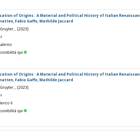
ation of Origins : A Material and Political History of Italian Renaissanc
matten, Fabio Gaffo, Mathilde Jaccard
e Gruyter, , [2023]
pa
Salerno
ponibilità qui
ation of Origins : A Material and Political History of Italian Renaissanc
matten, Fabio Gaffo, Mathilde Jaccard
e Gruyter, , [2023]
pa
erico II
ponibilità qui