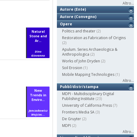
Altro...
Autore (Ente)
Autore (Convegno)
Opere
Politics and theater
(2)
Natural
Stone and
Restoration as Fabrication of Origins
Ar...
(2)
Apulum. Series Archaeologica &
Dino
Anthropologica
(2)
Giovanna
Works of John Dryden
(2)
Soil Erosion
(1)
Mobile Mapping Technologies
(1)
Altro...
Pubbl/distr/stampa
New
MDPI - Multidisciplinary Digital
Trends in
Publishing Institute
(23)
Enviro...
University of California Press
(7)
Janczukowicz
Frontiers Media SA
(3)
Wojciec...
De Gruyter
(2)
MDPI
(2)
Altro...