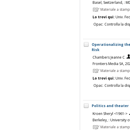
Basel, Switzerland, : MD
Materiale a stam
Lo trovi qui:
Univ. Fed
Opac:
Controlla la dis
Operationalizing th
Risk
Chambers Jeanne C
Frontiers Media SA, 20
Materiale a stam
Lo trovi qui:
Univ. Fed
Opac:
Controlla la dis
Politics and theater 
Kroen Sheryl <1961->
Berkeley, : University 
Materiale a stam