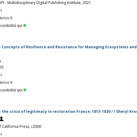
PI - Multidisciplinary Digital Publishing Institute, 2021
pa
erico II
ponibilità qui
e Concepts of Resilience and Resistance for Managing Ecosystems and
20
pa
erico II
ponibilità qui
: the crisis of legitimacy in restoration France, 1815-1830 / / Sheryl Kr
of California Press, c2000
pa