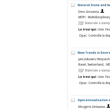
Natural Stone and Ar
Dino Giovanna
MDPI - Multidisciplinary
Materiale a stam
Lo trovi qui:
Univ. Fed
Opac:
Controlla la dis
New Trends in Enviro
Janczukowicz Wojciech
Basel, Switzerland, : MD
Materiale a stam
Lo trovi qui:
Univ. Fed
Opac:
Controlla la dis
Operationalization 
Mozgeris Gintautas