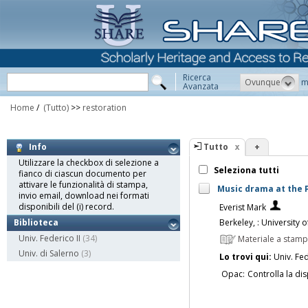
Ricerca
Ovunque
m
Avanzata
Home
/
(Tutto)
>>
restoration
Tutto
+
Info
Utilizzare la checkbox di selezione a
Seleziona tutti
fianco di ciascun documento per
attivare le funzionalità di stampa,
Music drama at the Pa
invio email, download nei formati
disponibili del (i) record.
Everist Mark
Berkeley, : University 
Biblioteca
Univ. Federico II
(34)
Materiale a stam
Univ. di Salerno
(3)
Lo trovi qui:
Univ. Fed
Opac:
Controlla la dis