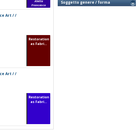
Aletta
Soggetto genere / forma
Francesco
e Art / /
Restoration
as Fabri...
e Art / /
Restoration
as Fabri...