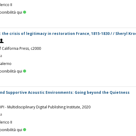
erico II
ponibilità qui
: the crisis of legitimacy in restoration France, 1815-1830 / / Sheryl Kr
of California Press, c2000
pa
Salerno
ponibilità qui
nd Supportive Acoustic Environments: Going beyond the Quietness
PI - Multidisciplinary Digital Publishing Institute, 2020
pa
erico II
ponibilità qui