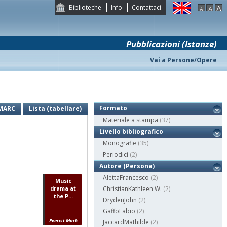
Biblioteche
Info
Contattaci
Pubblicazioni (Istanze)
Vai a Persone/Opere
Formato
MARC
Lista (tabellare)
Materiale a stampa
(37)
Livello bibliografico
Monografie
(35)
Periodici
(2)
Autore (Persona)
AlettaFrancesco
(2)
Music
drama at
ChristianKathleen W.
(2)
the P...
DrydenJohn
(2)
GaffoFabio
(2)
Everist Mark
JaccardMathilde
(2)