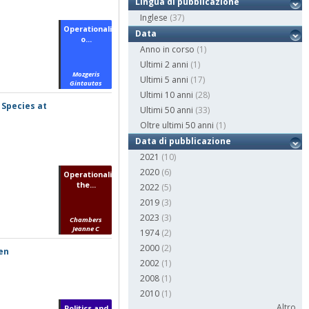
Lingua di pubblicazione
Inglese
(37)
Operationalization
Data
o...
Anno in corso
(1)
Ultimi 2 anni
(1)
Mozgeris
Ultimi 5 anni
(17)
Gintautas
Ultimi 10 anni
(28)
 Species at
Ultimi 50 anni
(33)
Oltre ultimi 50 anni
(1)
Data di pubblicazione
2021
(10)
2020
(6)
Operationalizing
the...
2022
(5)
2019
(3)
2023
(3)
Chambers
Jeanne C
1974
(2)
2000
(2)
oen
2002
(1)
2008
(1)
2010
(1)
Altro...
Politics and