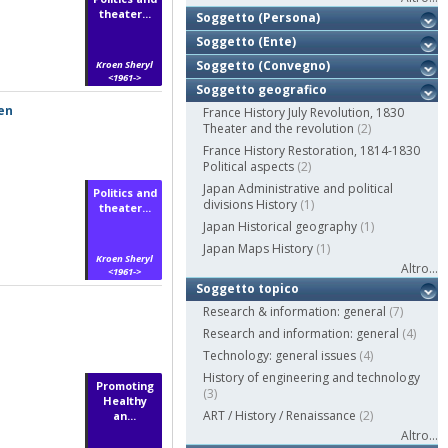
theater...
Soggetto (Persona)
Soggetto (Ente)
Soggetto (Convegno)
Kroen Sheryl
<1961->
Soggetto geografico
oen
France History July Revolution, 1830
Theater and the revolution
(2)
France History Restoration, 1814-1830
Political aspects
(2)
Japan Administrative and political
Politics and
divisions History
(1)
theater...
Japan Historical geography
(1)
Japan Maps History
(1)
Kroen Sheryl
Altro...
<1961->
Soggetto topico
Research & information: general
(7)
Research and information: general
(4)
Technology: general issues
(4)
History of engineering and technology
Promoting
(3)
Healthy
ART / History / Renaissance
(2)
an...
Altro...