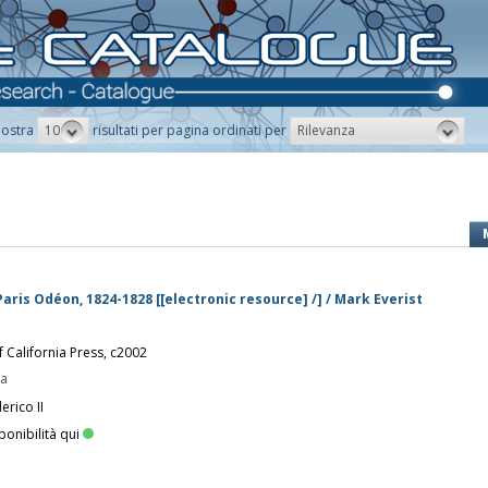
10
Rilevanza
ostra
risultati per pagina ordinati per
ris Odéon, 1824-1828 [[electronic resource] /] / Mark Everist
of California Press, c2002
pa
erico II
ponibilità qui