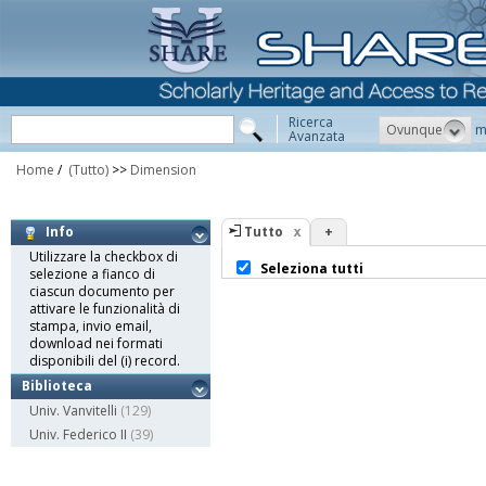
Ricerca
Ovunque
m
Avanzata
Home
/
(Tutto)
>>
Dimension
Tutto
+
Info
Utilizzare la checkbox di
Seleziona tutti
selezione a fianco di
ciascun documento per
attivare le funzionalità di
stampa, invio email,
download nei formati
disponibili del (i) record.
Biblioteca
Univ. Vanvitelli
(129)
Univ. Federico II
(39)