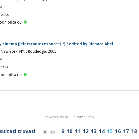
pa
erico II
ponibilità qui
 cinema [[electronic resource] /] / edited by Richard Abel
 New York, NY, : Routledge, 2005
pa
erico II
ponibilità qui
powered by
@Cult
Rome, Italy.
isultati trovati
...
9
10
11
12
13
14
15
16
17
18