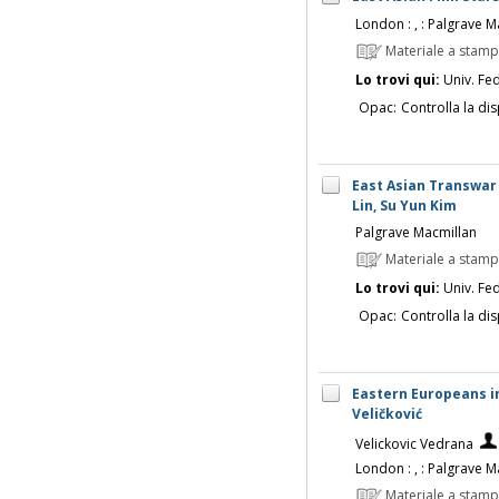
London : , : Palgrave Ma
Materiale a stam
Lo trovi qui:
Univ. Fed
Opac:
Controlla la dis
East Asian Transwar 
Lin, Su Yun Kim
Palgrave Macmillan
Materiale a stam
Lo trovi qui:
Univ. Fed
Opac:
Controlla la dis
Eastern Europeans i
Veličković
Velickovic Vedrana
London : , : Palgrave Ma
Materiale a stam