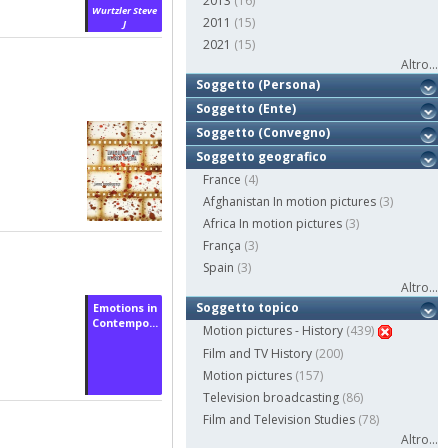
2013
(16)
Wurtzler Steve
2011
(15)
J
2021
(15)
Altro...
Soggetto (Persona)
Soggetto (Ente)
Soggetto (Convegno)
Soggetto geografico
France
(4)
Afghanistan In motion pictures
(3)
Africa In motion pictures
(3)
França
(3)
Spain
(3)
Altro...
Soggetto topico
Emotions in
Contempo...
Motion pictures - History
(439)
Film and TV History
(200)
Motion pictures
(157)
Television broadcasting
(86)
Film and Television Studies
(78)
Altro...