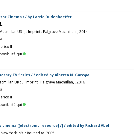
or Cinema / / by Larrie Dudenhoeffer
Macmillan US : , : Imprint : Palgrave Macmillan, , 2014
pa
erico II
ponibilità qui
rary TV Series / / edited by Alberto N. Garcφa
cmillan UK : , : Imprint : Palgrave Macmillan, , 2016
pa
erico II
ponibilità qui
 cinema [[electronic resource] /] / edited by Richard Abel
 New York, NY, : Routledge, 2005