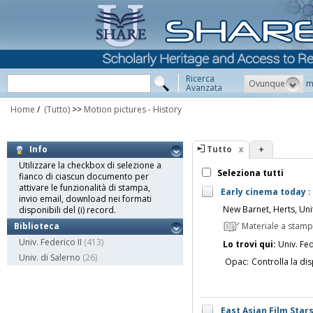
Ricerca
Ovunque
m
Avanzata
Home
/
(Tutto)
>>
Motion pictures - History
Tutto
+
Info
Utilizzare la checkbox di selezione a
Seleziona tutti
fianco di ciascun documento per
attivare le funzionalità di stampa,
Early cinema today :
invio email, download nei formati
New Barnet, Herts, Unit
disponibili del (i) record.
Materiale a stam
Biblioteca
Univ. Federico II
(413)
Lo trovi qui:
Univ. Fed
Univ. di Salerno
(26)
Opac:
Controlla la dis
East Asian Film Stars 