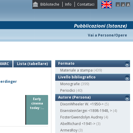
Biblioteche
Info
Contattaci
Pubblicazioni (Istanze)
Vai a Persone/Opere
Formato
MARC
Lista (tabellare)
Materiale a stampa
(439)
Livello bibliografico
perdinger
Monografie
(399)
Periodici
(40)
Autore (Persona)
Early
cinema
DixonWheeler W. <1950->
(5)
today :...
EisensteinSergei <1898-1948, >
(4)
FosterGwendolyn Audrey
(4)
AbelRichard <1941->
(3)
ArmesRoy
(3)