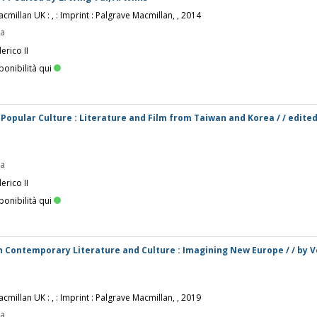
cmillan UK : , : Imprint : Palgrave Macmillan, , 2014
pa
erico II
ponibilità qui
Popular Culture : Literature and Film from Taiwan and Korea / / edited
pa
erico II
ponibilità qui
n Contemporary Literature and Culture : Imagining New Europe / / by 
cmillan UK : , : Imprint : Palgrave Macmillan, , 2019
pa