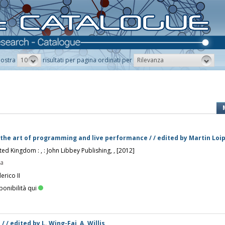
10
Rilevanza
ostra
risultati per pagina ordinati per
 the art of programming and live performance / / edited by Martin Loi
ed Kingdom : , : John Libbey Publishing, , [2012]
pa
erico II
ponibilità qui
/ / edited by L. Wing-Fai, A. Willis