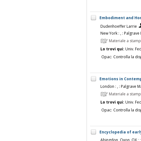
Embodiment and Horr
Dudenhoeffer Larrie
New York : , : Palgrave 
Materiale a stam
Lo trovi qui:
Univ. Fed
Opac:
Controlla la dis
Emotions in Contempo
London : , : Palgrave Ma
Materiale a stam
Lo trovi qui:
Univ. Fed
Opac:
Controlla la dis
Encyclopedia of early
Abingdon, Oxon, OX ; ;