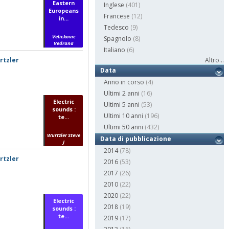
Eastern
Inglese
(401)
Europeans
Francese
(12)
in...
Tedesco
(9)
Velickovic
Spagnolo
(8)
Vedrana
Italiano
(6)
rtzler
Altro...
Data
Anno in corso
(4)
Ultimi 2 anni
(16)
Electric
Ultimi 5 anni
(53)
sounds :
Ultimi 10 anni
(196)
te...
Ultimi 50 anni
(432)
Wurtzler Steve
Data di pubblicazione
J
2014
(78)
rtzler
2016
(53)
2017
(26)
2010
(22)
2020
(22)
Electric
2018
(19)
sounds :
te...
2019
(17)