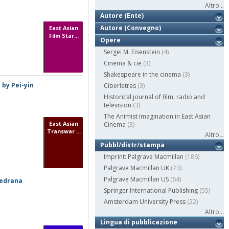
Altro...
Autore (Ente)
Autore (Convegno)
East Asian
Film Star...
Opere
Sergei M. Eisenstein
(4)
Cinema & cie
(3)
Shakespeare in the cinema
(3)
 by Pei-yin
Ciberletras
(3)
Historical journal of film, radio and
television
(3)
The Animist Imagination in East Asian
East Asian
Cinema
(3)
Transwar ...
Altro...
Pubbl/distr/stampa
Imprint: Palgrave Macmillan
(186)
Palgrave Macmillan UK
(73)
Palgrave Macmillan US
(64)
Vedrana
Springer International Publishing
(55)
Amsterdam University Press
(22)
Altro...
Lingua di pubblicazione