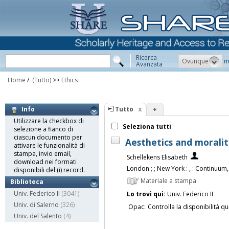
Ricerca
Ovunque
m
Avanzata
Home
/
(Tutto)
>>
Ethics
Tutto
+
Info
Utilizzare la checkbox di
Seleziona tutti
selezione a fianco di
ciascun documento per
Aesthetics and morality
attivare le funzionalità di
stampa, invio email,
Schellekens Elisabeth
download nei formati
London ; ; New York : , : Continuum,
disponibili del (i) record.
Materiale a stampa
Biblioteca
Univ. Federico II
(3041)
Lo trovi qui:
Univ. Federico II
Univ. di Salerno
(326)
Opac:
Controlla la disponibilità qu
Univ. del Salento
(4)