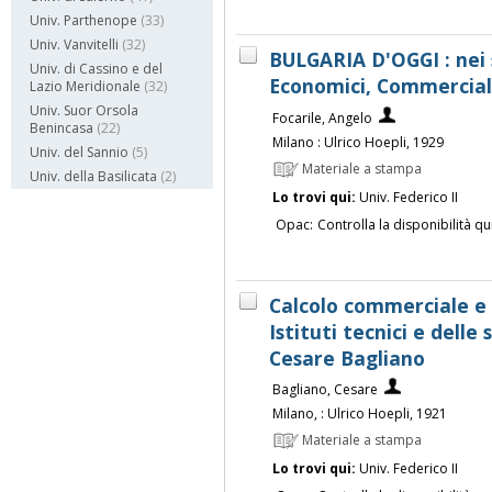
Univ. Parthenope
(33)
Univ. Vanvitelli
(32)
BULGARIA D'OGGI : nei s
Univ. di Cassino e del
Economici, Commerciali
Lazio Meridionale
(32)
Univ. Suor Orsola
Focarile, Angelo
Benincasa
(22)
Milano : Ulrico Hoepli, 1929
Univ. del Sannio
(5)
Materiale a stampa
Univ. della Basilicata
(2)
Lo trovi qui:
Univ. Federico II
Opac:
Controlla la disponibilità qu
Calcolo commerciale e 
Istituti tecnici e delle
Cesare Bagliano
Bagliano, Cesare
Milano, : Ulrico Hoepli, 1921
Materiale a stampa
Lo trovi qui:
Univ. Federico II