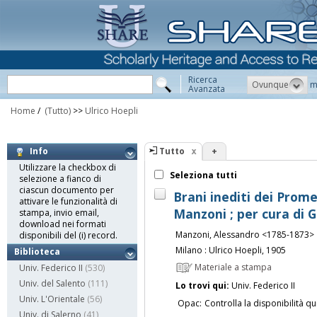
Ricerca
Ovunque
m
Avanzata
Home
/
(Tutto)
>>
Ulrico Hoepli
Tutto
+
Info
Utilizzare la checkbox di
Seleziona tutti
selezione a fianco di
ciascun documento per
Brani inediti dei Prome
attivare le funzionalità di
Manzoni ; per cura di 
stampa, invio email,
download nei formati
Manzoni, Alessandro <1785-1873>
disponibili del (i) record.
Milano : Ulrico Hoepli, 1905
Biblioteca
Materiale a stampa
Univ. Federico II
(530)
Univ. del Salento
(111)
Lo trovi qui:
Univ. Federico II
Univ. L'Orientale
(56)
Opac:
Controlla la disponibilità qu
Univ. di Salerno
(41)