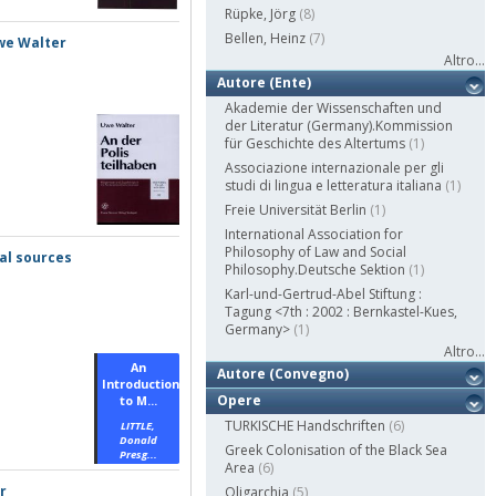
Rüpke, Jörg
(8)
Bellen, Heinz
(7)
Uwe Walter
Altro...
Autore (Ente)
Akademie der Wissenschaften und
der Literatur (Germany).Kommission
für Geschichte des Altertums
(1)
Associazione internazionale per gli
studi di lingua e letteratura italiana
(1)
Freie Universität Berlin
(1)
International Association for
Philosophy of Law and Social
cal sources
Philosophy.Deutsche Sektion
(1)
Karl-und-Gertrud-Abel Stiftung :
Tagung <7th : 2002 : Bernkastel-Kues,
Germany>
(1)
Altro...
An
Autore (Convegno)
Introduction
Opere
to M...
TURKISCHE Handschriften
(6)
LITTLE,
Donald
Greek Colonisation of the Black Sea
Presg...
Area
(6)
r
Oligarchia
(5)