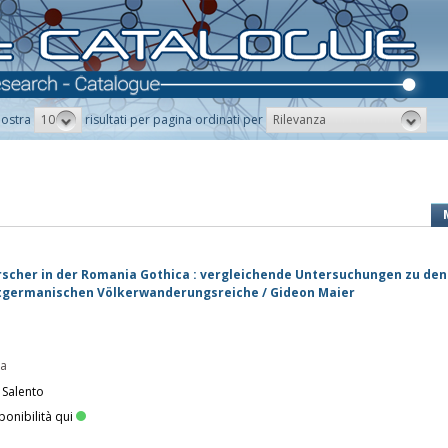
10
Rilevanza
ostra
risultati per pagina ordinati per
scher in der Romania Gothica : vergleichende Untersuchungen zu den
stgermanischen Völkerwanderungsreiche / Gideon Maier
5
pa
 Salento
ponibilità qui