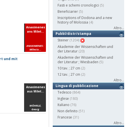
Fasti e schemi cronologici
(5)
Beneficiarier
(5)
Inscriptions of Dodona and a new
history of Molossia
(4)
Anaximenes
Altro...
ans Milet...
Pubbl/distr/stampa
Steiner
(1204)
ANAXIMENES :
Akademie der Wissenschaften und
Milesiu...
der Literatur
(20)
Akademie der Wissenschaften und
rt und mit
der Literatur ; Wiesbaden
(5)
10 tav. ; 27 cm
(2)
12 tav. ; 27 cm
(2)
Altro...
Lingua di pubblicazione
Anaximenes
aus Milet...
Tedesco
(864)
Inglese
(180)
Italiano
(76)
WÖHRLE,
Georg
Non definito
(51)
Francese
(31)
Altro...