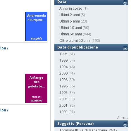
Data
Anno in corso
(1)
Ultimi 2 anni
(5)
Andromeda
/ Euripide...
Ultimi 5 anni
(23)
Ultimi 10 anni
(50)
Ultimi 50 anni
(944)
Euripide
Oltre ultimi 50 anni
(190)
Data di pubblicazione
ion /
1995
(61)
1999
(54)
1994
(46)
2000
(41)
Anfange
1998
(39)
des
1996
(36)
gelehrte...
1997
(34)
Trusen,
2005
(33)
Winfried
2001
(32)
ion /
1993
(31)
Altro...
Soggetto (Persona)
Antigone III, Re di Macedonia, 263 -