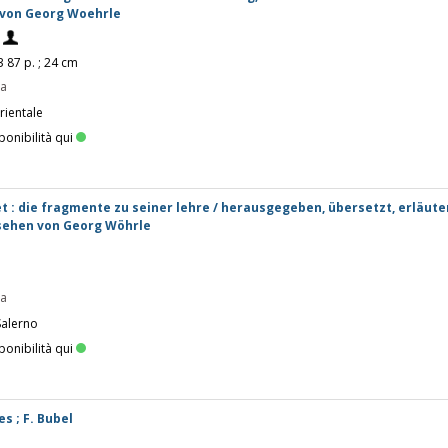
 von Georg Woehrle
93 87 p. ; 24 cm
pa
rientale
ponibilità qui
 : die fragmente zu seiner lehre / herausgegeben, übersetzt, erläute
rsehen von Georg Wöhrle
3
pa
Salerno
ponibilità qui
s ; F. Bubel