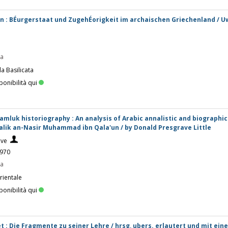
en : BÉurgerstaat und ZugehÉorigkeit im archaischen Griechenland / 
3
pa
la Basilicata
ponibilità qui
amluk historiography : An analysis of Arabic annalistic and biographi
Malik an-Nasir Muhammad ibn Qala'un / by Donald Presgrave Little
ave
1970
pa
rientale
ponibilità qui
 : Die Fragmente zu seiner Lehre / hrsg, ubers. erlautert und mit eine