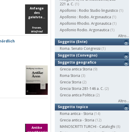
221 a. C.
(1)
Anfange
Apollonio : Rodio Studio linguistico
(1)
des
Apollonio : Rodio. Argonautica
(1)
gelehrte...
Apollonio Rhodio. Argonautica
(1)
Trusen,
Apollonio Rodio. Argonautica
(1)
Winfried
Altro...
nördlich
Soggetto (Ente)
Roma. Senato Congressi
(1)
Soggetto (Convegno)
Soggetto geografico
Grecia antica Storia
(9)
Roma Storia
(3)
Grecia Storia
(2)
Grecia Storia 281-146 a. C.
(2)
Grecia antica Politica
(2)
Altro...
Soggetto topico
Roma antica - Storia
(14)
Grecia antica - Storia
(12)
MANOSCRITTI TURCHI - Cataloghi
(8)
Antike
epostheorien