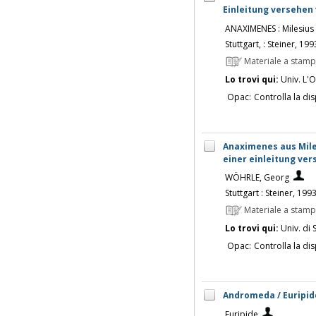
Einleitung versehen
ANAXIMENES : Milesius
Stuttgart, : Steiner, 19
Materiale a stam
Lo trovi qui:
Univ. L'O
Opac:
Controlla la dis
Anaximenes aus Milet
einer einleitung ve
WÖHRLE, Georg
Stuttgart : Steiner, 199
Materiale a stam
Lo trovi qui:
Univ. di 
Opac:
Controlla la dis
Andromeda / Euripide
Euripide