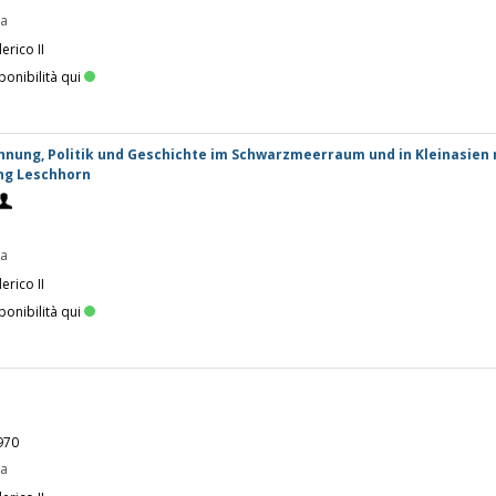
pa
erico II
ponibilità qui
chnung, Politik und Geschichte im Schwarzmeerraum und in Kleinasien 
ng Leschhorn
3
pa
erico II
ponibilità qui
970
pa