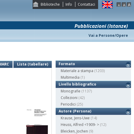
Biblioteche
Info
Contattaci
Pubblicazioni (Istanze)
Vai a Persone/Opere
Formato
MARC
Lista (tabellare)
Materiale a stampa
(1203)
Multimedia
(1)
Livello bibliografico
Monografie
(1137)
Collezioni
(42)
Periodici
(25)
Autore (Persona)
Krause, Jens-Uwe
(14)
Heuss, Alfred <1909- >
(12)
Bleicken, Jochen
(9)