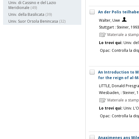
Univ. di Cassino e del Lazio
Meridionale
(49)
An der Polis teilhab
Univ. della Basilicata
(39)
Walter, Uwe
Univ. Suor Orsola Benincasa
(32)
Stuttgart : Steiner, 199
Materiale a stam
Lo trovi qui:
Univ. del
Opac:
Controlla la dis
An Introduction to M
for the reign of al-
LITTLE, Donald Presgr
Wiesbaden, : Steiner, 
Materiale a stam
Lo trovi qui:
Univ. L'O
Opac:
Controlla la dis
Anaximenes ans Milet