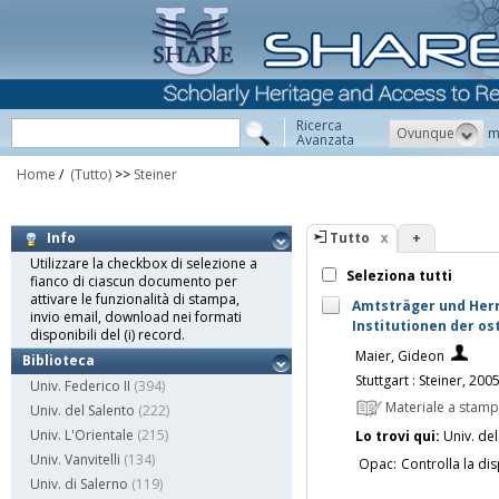
Ricerca
Ovunque
m
Avanzata
Home
/
(Tutto)
>>
Steiner
Tutto
+
Info
Utilizzare la checkbox di selezione a
Seleziona tutti
fianco di ciascun documento per
attivare le funzionalità di stampa,
Amtsträger und Herr
invio email, download nei formati
Institutionen der o
disponibili del (i) record.
Maier, Gideon
Biblioteca
Stuttgart : Steiner, 200
Univ. Federico II
(394)
Materiale a stam
Univ. del Salento
(222)
Univ. L'Orientale
(215)
Lo trovi qui:
Univ. del
Univ. Vanvitelli
(134)
Opac:
Controlla la dis
Univ. di Salerno
(119)