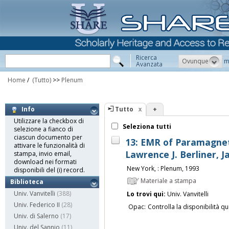
Ricerca
Ovunque
m
Avanzata
Home
/
(Tutto)
>>
Plenum
Tutto
+
Info
Utilizzare la checkbox di
Seleziona tutti
selezione a fianco di
ciascun documento per
13: EMR of Paramagnet
attivare le funzionalità di
Lawrence J. Berliner, 
stampa, invio email,
download nei formati
New York, : Plenum, 1993
disponibili del (i) record.
Materiale a stampa
Biblioteca
Univ. Vanvitelli
(388)
Lo trovi qui:
Univ. Vanvitelli
Univ. Federico II
(28)
Opac:
Controlla la disponibilità qu
Univ. di Salerno
(17)
Univ. del Sannio
(11)