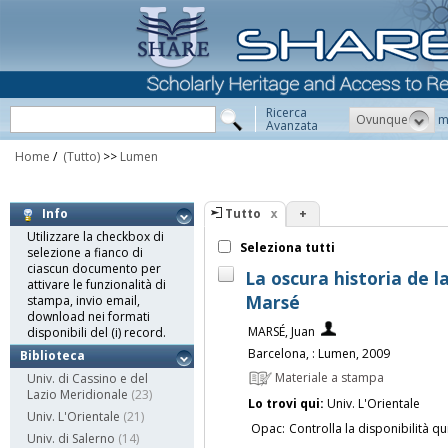
Ricerca
Ovunque
m
Avanzata
Home
/
(Tutto)
>>
Lumen
Tutto
+
Info
Utilizzare la checkbox di
Seleziona tutti
selezione a fianco di
ciascun documento per
La oscura historia de 
attivare le funzionalità di
Marsé
stampa, invio email,
download nei formati
MARSÉ, Juan
disponibili del (i) record.
Barcelona, : Lumen, 2009
Biblioteca
Materiale a stampa
Univ. di Cassino e del
Lazio Meridionale
(23)
Lo trovi qui:
Univ. L'Orientale
Univ. L'Orientale
(21)
Opac:
Controlla la disponibilità qu
Univ. di Salerno
(14)