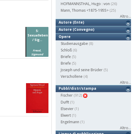
HOFMANNSTHAL, Hugo : von
(26)
Mann, Thomas <1875-1955>
(25)
Altro...
Autore (Ente)
Autore (Convegno)
5:
Sexualleben
Opere
/ Sig...
Studienausgabe
(8)
Schloß
(6)
Freud,
Sigmund
Briefe
(5)
Briefe
(5)
Joseph und seine Brüder
(5)
Verschollene
(4)
Altro...
Pubbl/distr/stampa
Fischer
(912)
Dufft
(1)
Elsevier
(1)
Elwert
(1)
Engelmann
(1)
Altro...
Lingua di pubblicazione