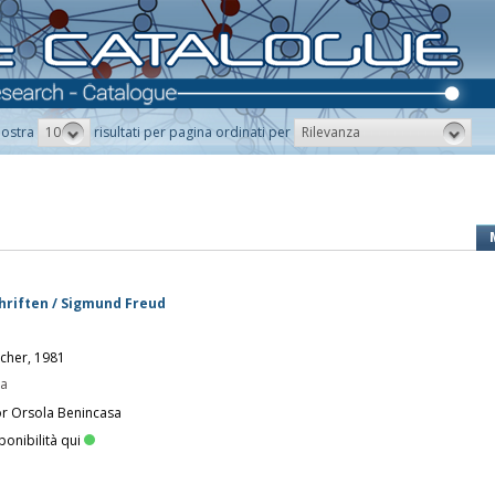
10
Rilevanza
ostra
risultati per pagina ordinati per
hriften / Sigmund Freud
scher, 1981
pa
or Orsola Benincasa
ponibilità qui