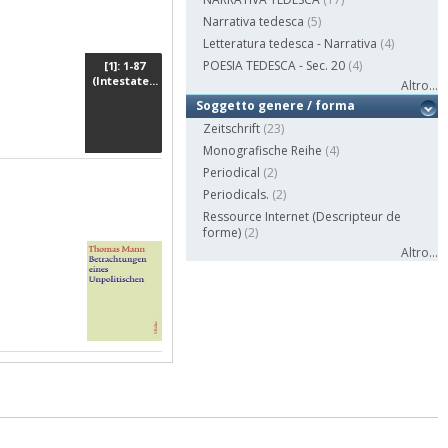
Narrativa tedesca
(5)
Letteratura tedesca - Narrativa
(4)
POESIA TEDESCA - Sec. 20
(4)
[1]: 1-87
(Intestate...
Altro...
Soggetto genere / forma
Zeitschrift
(23)
Monografische Reihe
(4)
Periodical
(2)
Periodicals.
(2)
Ressource Internet (Descripteur de
forme)
(2)
Altro...