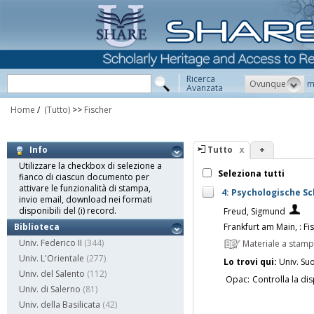
Ricerca
Ovunque
m
Avanzata
Home
/
(Tutto)
>>
Fischer
Tutto
+
Info
Utilizzare la checkbox di selezione a
Seleziona tutti
fianco di ciascun documento per
attivare le funzionalità di stampa,
4: Psychologische Sc
invio email, download nei formati
disponibili del (i) record.
Freud, Sigmund
Frankfurt am Main, : Fi
Biblioteca
Univ. Federico II
(344)
Materiale a stam
Univ. L'Orientale
(277)
Lo trovi qui:
Univ. Su
Univ. del Salento
(112)
Opac:
Controlla la dis
Univ. di Salerno
(81)
Univ. della Basilicata
(42)