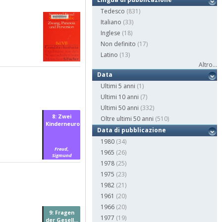
Tedesco
(831)
Italiano
(33)
Inglese
(18)
Non definito
(17)
Latino
(13)
Altro...
Data
Ultimi 5 anni
(1)
Ultimi 10 anni
(7)
Ultimi 50 anni
(332)
8: Zwei
Oltre ultimi 50 anni
(510)
Kinderneuros...
Data di pubblicazione
1980
(34)
Freud,
1965
(26)
Sigmund
1978
(25)
1975
(23)
1982
(21)
1961
(20)
1966
(20)
9: Fragen
1977
(19)
der Gesell...