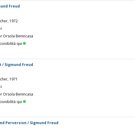
mund Freud
scher, 1972
pa
or Orsola Benincasa
ponibilità qui
t / Sigmund Freud
scher, 1971
pa
or Orsola Benincasa
ponibilità qui
und Perversion / Sigmund Freud