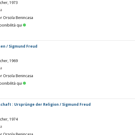
scher, 1973
pa
or Orsola Benincasa
ponibilità qui
sen / Sigmund Freud
scher, 1969
pa
or Orsola Benincasa
ponibilità qui
schaft : Ursprünge der Religion / Sigmund Freud
scher, 1974
pa
or Orsola Benincasa