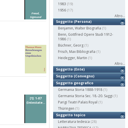
1983
(19)
1956
(17)
Freud,
Altro...
Sigmund
Soggetto (Persona)
Benjamin, Walter Biografia
(1)
Benn, Gottfried Opere Studi 1912-
1986
(1)
Büchner, Georg
(1)
Frisch, Max Bibliografia
(1)
Heidegger, Martin
(1)
Altro...
Soggetto (Ente)
Soggetto (Convegno)
Soggetto geografico
Germania Storia 1888-1918
(1)
Germania Storia Sec. 18.-20. Saggi
(1)
[1]: 1-87
Parigi Teatri Palais Royal
(1)
(Intestate...
Thüringen
(1)
Soggetto topico
Letteratura tedesca
(28)
NARRATIVA TEDESCA
(17)