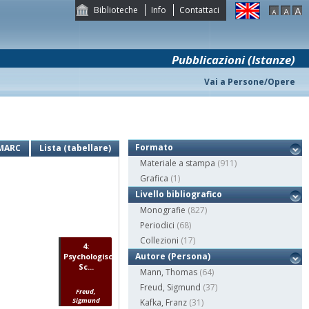
Biblioteche
Info
Contattaci
Pubblicazioni (Istanze)
Vai a Persone/Opere
Formato
MARC
Lista (tabellare)
Materiale a stampa
(911)
Grafica
(1)
Livello bibliografico
Monografie
(827)
Periodici
(68)
Collezioni
(17)
4:
Autore (Persona)
Psychologische
Sc...
Mann, Thomas
(64)
Freud, Sigmund
(37)
Freud,
Sigmund
Kafka, Franz
(31)