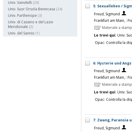
Univ. Vanvitelli
(26)
5: Sexualleben / Sig
Univ. Suor Orsola Benincasa
(24)
Freud, Sigmund
Univ. Parthenope
(3)
Frankfurt am Main, : Fi
Univ. di Cassino e del Lazio
Meridionale
(2)
Materiale a stam
Univ. del Sannio
(1)
Lo trovi qui:
Univ. Su
Opac:
Controlla la dis
6: Hysterie und Angs
Freud, Sigmund
Frankfurt am Main, : Fi
Materiale a stam
Lo trovi qui:
Univ. Su
Opac:
Controlla la dis
7: Zwang, Paranoia 
Freud, Sigmund