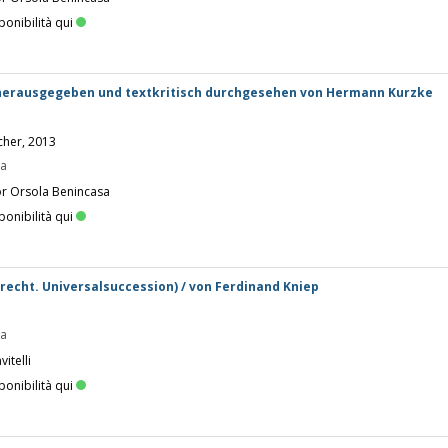
ponibilità qui
 herausgegeben und textkritisch durchgesehen von Hermann Kurzke
cher, 2013
pa
or Orsola Benincasa
ponibilità qui
rbrecht. Universalsuccession) / von Ferdinand Kniep
pa
itelli
ponibilità qui