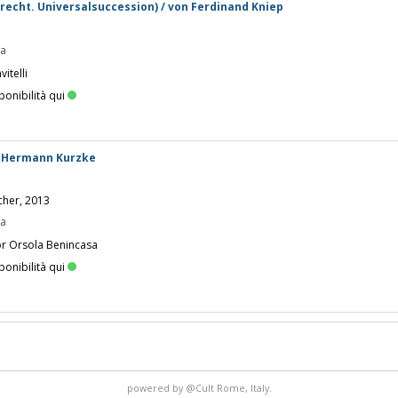
rbrecht. Universalsuccession) / von Ferdinand Kniep
pa
itelli
ponibilità qui
n Hermann Kurzke
cher, 2013
pa
or Orsola Benincasa
ponibilità qui
powered by
@Cult
Rome, Italy.