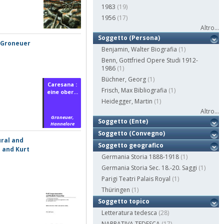
1983
(19)
1956
(17)
Altro...
Soggetto (Persona)
e Groneuer
Benjamin, Walter Biografia
(1)
Benn, Gottfried Opere Studi 1912-
1986
(1)
Büchner, Georg
(1)
Caresana :
Frisch, Max Bibliografia
(1)
eine ober...
Heidegger, Martin
(1)
Altro...
Groneuer,
Soggetto (Ente)
Hannelore
Soggetto (Convegno)
ral and
Soggetto geografico
n and Kurt
Germania Storia 1888-1918
(1)
Germania Storia Sec. 18.-20. Saggi
(1)
Parigi Teatri Palais Royal
(1)
Thüringen
(1)
Soggetto topico
Letteratura tedesca
(28)
NARRATIVA TEDESCA
(17)