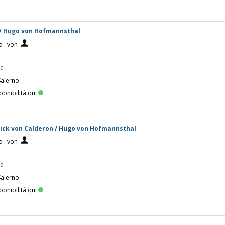
 / Hugo von Hofmannsthal
 : von
pa
Salerno
ponibilità qui
ck von Calderon / Hugo von Hofmannsthal
 : von
pa
Salerno
ponibilità qui