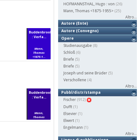
HOFMANNSTHAL, Hugo : von
(26)
Mann, Thomas <1875-1955>
(25)
Altro...
Autore (Ente)
Autore (Convegno)
Buddenbrooks
: Verfa...
Opere
Studienausgabe
(8)
Mann,
Schloß
(6)
Thomas
<1875-1...
Briefe
(5)
Briefe
(5)
Joseph und seine Brüder
(5)
Verschollene
(4)
Altro...
Pubbl/distr/stampa
Buddenbrooks
: Verfa...
Fischer
(912)
Dufft
(1)
Mann,
Elsevier
(1)
Thomas
Elwert
(1)
Engelmann
(1)
Altro...
Lingua di pubblicazione