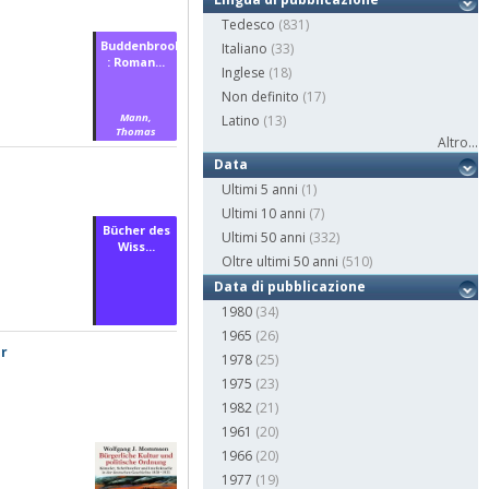
Tedesco
(831)
Buddenbrooks
Italiano
(33)
: Roman...
Inglese
(18)
Non definito
(17)
Mann,
Latino
(13)
Thomas
Altro...
Data
Ultimi 5 anni
(1)
Ultimi 10 anni
(7)
Bücher des
Ultimi 50 anni
(332)
Wiss...
Oltre ultimi 50 anni
(510)
Data di pubblicazione
1980
(34)
1965
(26)
er
1978
(25)
1975
(23)
1982
(21)
1961
(20)
1966
(20)
1977
(19)