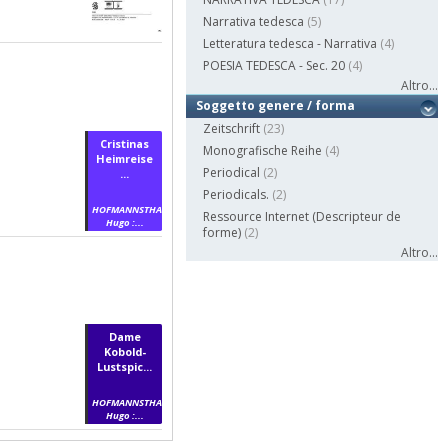
Narrativa tedesca
(5)
Letteratura tedesca - Narrativa
(4)
POESIA TEDESCA - Sec. 20
(4)
Altro...
Soggetto genere / forma
Zeitschrift
(23)
Cristinas
Monografische Reihe
(4)
Heimreise
Periodical
(2)
...
Periodicals.
(2)
HOFMANNSTHAL,
Ressource Internet (Descripteur de
Hugo :...
forme)
(2)
Altro...
Dame
Kobold-
Lustspic...
HOFMANNSTHAL,
Hugo :...