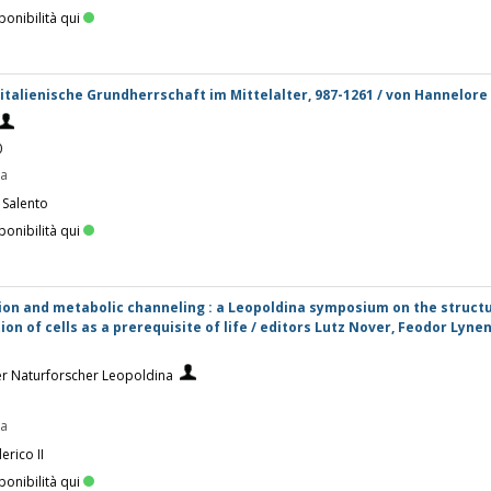
ponibilità qui
italienische Grundherrschaft im Mittelalter, 987-1261 / von Hannelor
0
pa
 Salento
ponibilità qui
on and metabolic channeling : a Leopoldina symposium on the structu
on of cells as a prerequisite of life / editors Lutz Nover, Feodor Lyne
r Naturforscher Leopoldina
pa
erico II
ponibilità qui