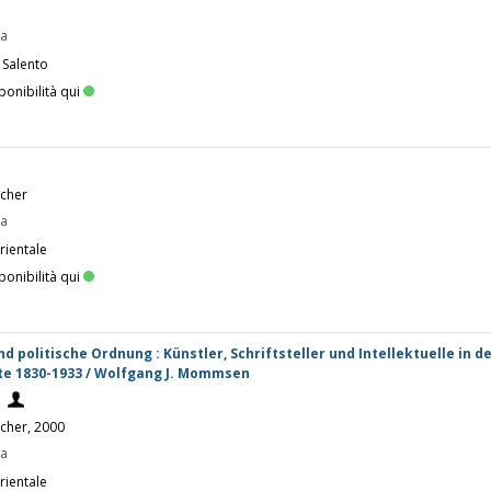
pa
 Salento
ponibilità qui
scher
pa
rientale
ponibilità qui
d politische Ordnung : Künstler, Schriftsteller und Intellektuelle in d
e 1830-1933 / Wolfgang J. Mommsen
.
scher, 2000
pa
rientale