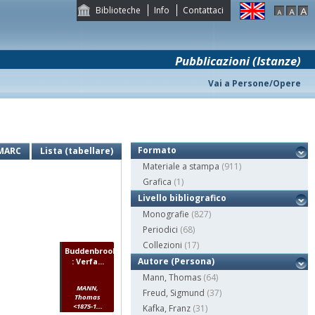
Biblioteche
Info
Contattaci
Pubblicazioni (Istanze)
Vai a Persone/Opere
Formato
MARC
Lista (tabellare)
Materiale a stampa
(911)
Grafica
(1)
Livello bibliografico
Monografie
(827)
Periodici
(68)
Collezioni
(17)
Buddenbrooks
Autore (Persona)
: Verfa...
Mann, Thomas
(64)
MANN,
Freud, Sigmund
(37)
Thomas
<1875-1...
Kafka, Franz
(31)