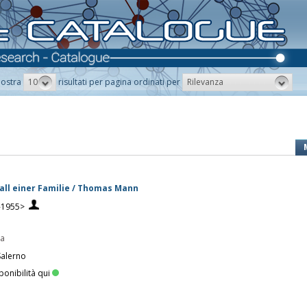
10
Rilevanza
ostra
risultati per pagina ordinati per
all einer Familie / Thomas Mann
-1955>
pa
Salerno
ponibilità qui