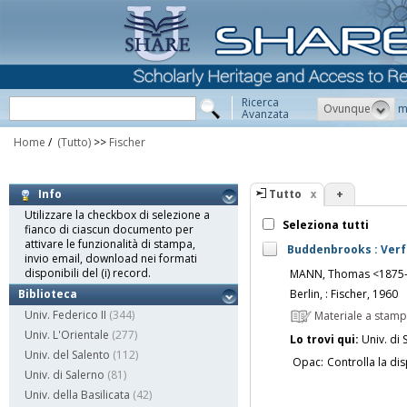
Ricerca
Ovunque
m
Avanzata
Home
/
(Tutto)
>>
Fischer
Tutto
+
Info
Utilizzare la checkbox di selezione a
Seleziona tutti
fianco di ciascun documento per
attivare le funzionalità di stampa,
Buddenbrooks : Verf
invio email, download nei formati
disponibili del (i) record.
MANN, Thomas <1875
Berlin, : Fischer, 1960
Biblioteca
Univ. Federico II
(344)
Materiale a stam
Univ. L'Orientale
(277)
Lo trovi qui:
Univ. di 
Univ. del Salento
(112)
Opac:
Controlla la dis
Univ. di Salerno
(81)
Univ. della Basilicata
(42)