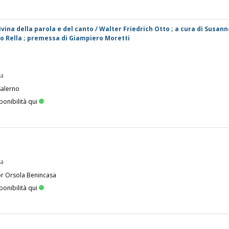
ivina della parola e del canto / Walter Friedrich Otto ; a cura di Susann
o Rella ; premessa di Giampiero Moretti
pa
Salerno
ponibilità qui
pa
or Orsola Benincasa
ponibilità qui