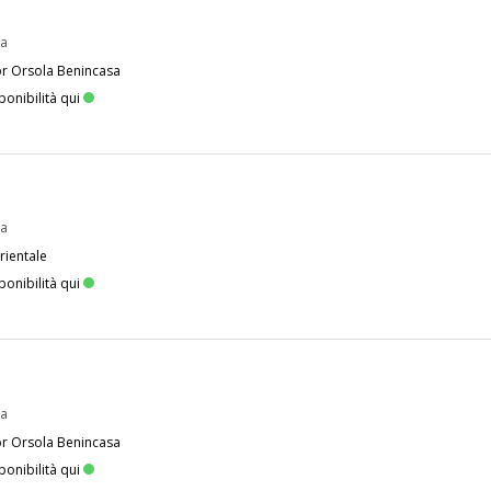
pa
or Orsola Benincasa
ponibilità qui
pa
rientale
ponibilità qui
pa
or Orsola Benincasa
ponibilità qui