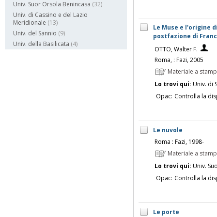
Univ. Suor Orsola Benincasa
(32)
Univ. di Cassino e del Lazio
Meridionale
(13)
Le Muse e l'origine d
Univ. del Sannio
(9)
postfazione di Franc
Univ. della Basilicata
(4)
OTTO, Walter F.
Roma, : Fazi, 2005
Materiale a stam
Lo trovi qui:
Univ. di 
Opac:
Controlla la dis
Le nuvole
Roma : Fazi, 1998-
Materiale a stam
Lo trovi qui:
Univ. Su
Opac:
Controlla la dis
Le porte