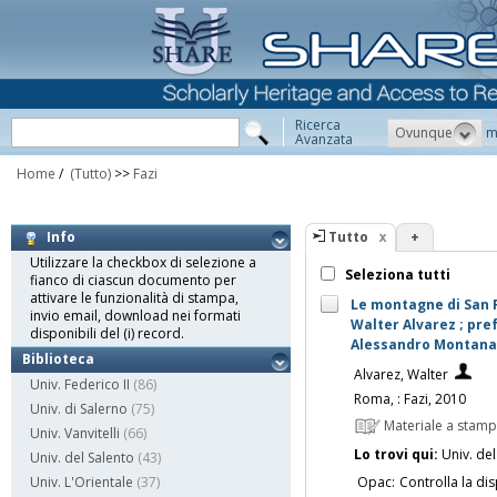
Ricerca
Ovunque
m
Avanzata
Home
/
(Tutto)
>>
Fazi
Tutto
+
Info
Utilizzare la checkbox di selezione a
Seleziona tutti
fianco di ciascun documento per
attivare le funzionalità di stampa,
Le montagne di San Fr
invio email, download nei formati
Walter Alvarez ; pref
disponibili del (i) record.
Alessandro Montana
Biblioteca
Alvarez, Walter
Univ. Federico II
(86)
Roma, : Fazi, 2010
Univ. di Salerno
(75)
Materiale a stam
Univ. Vanvitelli
(66)
Lo trovi qui:
Univ. del
Univ. del Salento
(43)
Opac:
Controlla la dis
Univ. L'Orientale
(37)