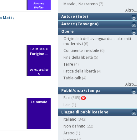
Alvarez,
Mataldi, Nazzareno
(7)
Walter
Altro...
Autore (Ente)
a Mati ;
Autore (Convegno)
Opere
Originalità dell'avanguardia e altri miti
modernisti
(6)
Le Muse e
Continente invisibile
(6)
l'origine ...
Fine della libertà
(5)
Terre
(4)
OTTO, Walter
Fatica della libertà
(4)
F.
Table-talk
(4)
Altro...
Pubbl/distr/stampa
Fazi
(365)
Le nuvole
Lain
(1)
Lingua di pubblicazione
Italiano
(343)
Non definito
(22)
Arabo
(1)
Inglese
(1)