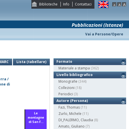
Biblioteche
Info
Contattaci
Pubblicazioni (Istanze)
Vai a Persone/Opere
Formato
MARC
Lista (tabellare)
Materiale a stampa
(362)
Livello bibliografico
rra /
Monografie
(344)
one di
Collezioni
(18)
Periodici
(3)
Autore (Persona)
Fazi, Thomas
(11)
Le
Zurlo, Michele
(11)
montagne
DI_PALERMO, Claudia
(8)
di San F...
Amato, Giuliano
(7)