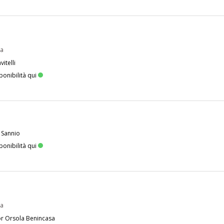
pa
itelli
ponibilità qui
 Sannio
ponibilità qui
pa
or Orsola Benincasa