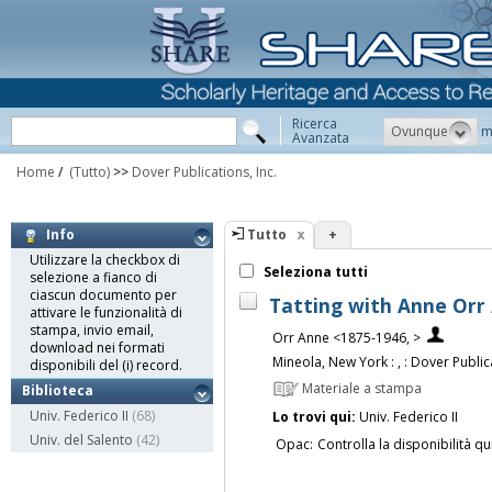
Ricerca
Ovunque
m
Avanzata
Home
/
(Tutto)
>>
Dover Publications, Inc.
Tutto
+
Info
Utilizzare la checkbox di
Seleziona tutti
selezione a fianco di
ciascun documento per
Tatting with Anne Orr 
attivare le funzionalità di
stampa, invio email,
Orr Anne <1875-1946, >
download nei formati
Mineola, New York : , : Dover Publica
disponibili del (i) record.
Materiale a stampa
Biblioteca
Univ. Federico II
(68)
Lo trovi qui:
Univ. Federico II
Univ. del Salento
(42)
Opac:
Controlla la disponibilità qu