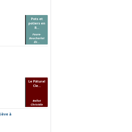
Pots et
potiers en
R...
Faure-
Boucharlat
Éli...
Le Pâtural
Cle...
Ballut
Christèle
giève à