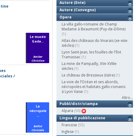
Autore (Ente)
stine
Autore (Convegno)
Opere
La villa gallo-romaine de Champ
Madame à Beaumont (Puy-de-Dôme)
(1)
Le musée
Atlas des châteaux du Vivarais (xe-xiiie
Gada...
siècles)
(1)
Lyon Saint-Jean, les fouilles de l'îlot
Tramassac
(1)
Becker
Christine
La mine de Pampailly, XVe-XVIIIe
siècles
(1)
ues
Le château de Bressieux (Isère)
(1)
ciales /
La voie de l’Océan et ses abords,
nécropoles et habitats gallo-romains
à Lyon Vaise
(1)
Altro...
Pubbl/distr/stampa
La
Alpara
(56)
nécropole
...
Lingua di pubblicazione
Francese
(55)
Ballut
Christèle
Inglese
(1)