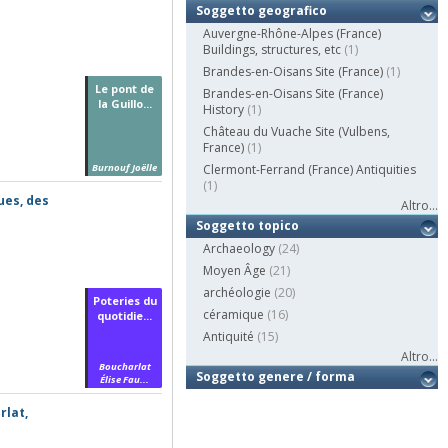
Soggetto geografico
Auvergne-Rhône-Alpes (France)
Buildings, structures, etc
(1)
Brandes-en-Oisans Site (France)
(1)
Le pont de
Brandes-en-Oisans Site (France)
la Guillo...
History
(1)
Château du Vuache Site (Vulbens,
France)
(1)
Burnouf Joëlle
Clermont-Ferrand (France) Antiquities
(1)
ues, des
Altro...
Soggetto topico
Archaeology
(24)
Moyen Âge
(21)
archéologie
(20)
Poteries du
céramique
(16)
quotidie...
Antiquité
(15)
Altro...
Boucharlat
Soggetto genere / forma
Élise Fau...
rlat,