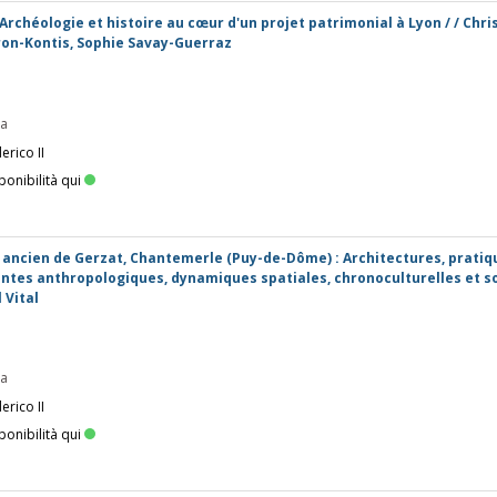
rchéologie et histoire au cœur d'un projet patrimonial à Lyon / / Chri
ron-Kontis, Sophie Savay-Guerraz
pa
erico II
ponibilità qui
 ancien de Gerzat, Chantemerle (Puy-de-Dôme) : Architectures, pratiq
ntes anthropologiques, dynamiques spatiales, chronoculturelles et so
 Vital
pa
erico II
ponibilità qui