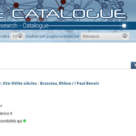
10
Rilevanza
ostra
risultati per pagina ordinati per
 XVe-XVIIIe siècles : Brussieu, Rhône / / Paul Benoit
pa
erico II
ponibilità qui