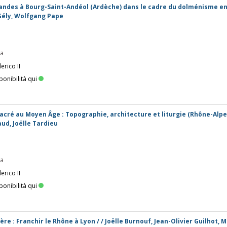
andes à Bourg-Saint-Andéol (Ardèche) dans le cadre du dolménisme en
 Gély, Wolfgang Pape
pa
erico II
ponibilità qui
acré au Moyen Âge : Topographie, architecture et liturgie (Rhône-Alpe
aud, Joëlle Tardieu
pa
erico II
ponibilità qui
ière : Franchir le Rhône à Lyon / / Joëlle Burnouf, Jean-Olivier Guilhot, 