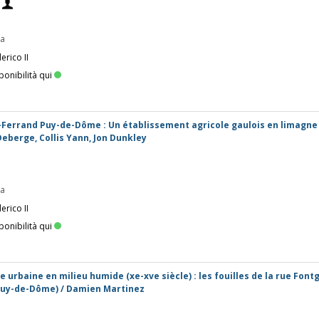
pa
erico II
ponibilità qui
-Ferrand Puy-de-Dôme : Un établissement agricole gaulois en limagne
Deberge, Collis Yann, Jon Dunkley
pa
erico II
ponibilità qui
 urbaine en milieu humide (xe-xve siècle) : les fouilles de la rue Font
Puy-de-Dôme) / Damien Martinez