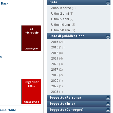
Data
 Bas-
Anno in corso
(1)
Ultimi 2 anni
(1)
Ultimi 5 anni
(2)
Ultimi 10 anni
(2)
La
Ultimi 50 anni
(3)
nécropole
Data di pubblicazione
...
2015
(21)
2016
(13)
Clottes Jean
2018
(8)
s -
2021
(4)
2023
(3)
2017
(2)
2019
(2)
2020
(1)
Organiser
l’es...
2022
(1)
2025
(1)
Soggetto (Persona)
Phalip Bruno
Soggetto (Ente)
Soggetto (Convegno)
Marie-Odile