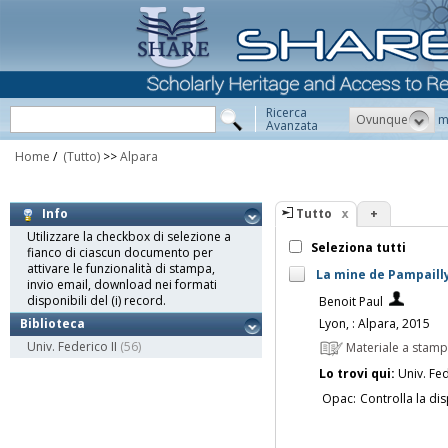
Ricerca
Ovunque
m
Avanzata
Home
/
(Tutto)
>>
Alpara
Tutto
+
Info
Utilizzare la checkbox di selezione a
Seleziona tutti
fianco di ciascun documento per
attivare le funzionalità di stampa,
La mine de Pampailly,
invio email, download nei formati
disponibili del (i) record.
Benoit Paul
Lyon, : Alpara, 2015
Biblioteca
Univ. Federico II
(56)
Materiale a stam
Lo trovi qui:
Univ. Fed
Opac:
Controlla la dis