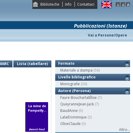
Biblioteche
Info
Contattaci
Pubblicazioni (Istanze)
Vai a Persone/Opere
Formato
MARC
Lista (tabellare)
Materiale a stampa
(56)
Livello bibliografico
Monografie
(56)
Autore (Persona)
Faure-BoucharlatÉlise
(7)
QueyranneJean-Jack
(7)
La mine de
Pampailly...
BaudAnne
(5)
LalaïDominique
(5)
OliveClaude
(5)
Altro...
Benoit Paul