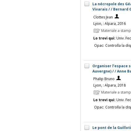
La nécropole des Gé
Vivarais / / Bernard
Clottes Jean
Lyon, : Alpara, 2016
Materiale a stam
Lo trovi qui:
Univ. Fed
Opac:
Controlla la dis
Organiser l’espace s
Auvergne) / / Anne B
Phalip Bruno
Lyon, : Alpara, 2018
Materiale a stam
Lo trovi qui:
Univ. Fed
Opac:
Controlla la dis
Le pont de la Guillot