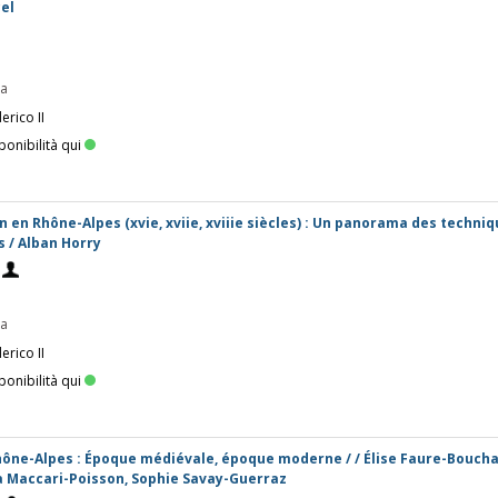
el
pa
erico II
ponibilità qui
 en Rhône-Alpes (xvie, xviie, xviiie siècles) : Un panorama des techniq
 / Alban Horry
pa
erico II
ponibilità qui
hône-Alpes : Époque médiévale, époque moderne / / Élise Faure-Boucha
 Maccari-Poisson, Sophie Savay-Guerraz