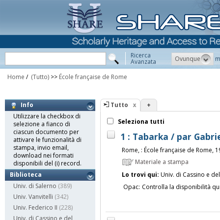
Ricerca
Ovunque
m
Avanzata
Home
/
(Tutto)
>>
École française de Rome
Tutto
+
Info
Utilizzare la checkbox di
Seleziona tutti
selezione a fianco di
ciascun documento per
1 : Tabarka / par Gabrie
attivare le funzionalità di
stampa, invio email,
Rome, : École française de Rome, 
download nei formati
Materiale a stampa
disponibili del (i) record.
Lo trovi qui:
Univ. di Cassino e de
Biblioteca
Univ. di Salerno
(389)
Opac:
Controlla la disponibilità qu
Univ. Vanvitelli
(342)
Univ. Federico II
(228)
Univ. di Cassino e del