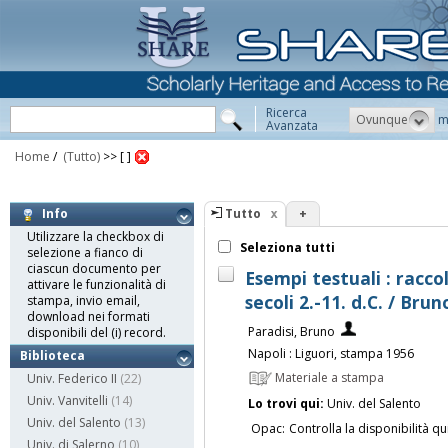
Ricerca
Ovunque
m
Avanzata
Home
/
(Tutto)
>>
[ ]
Tutto
+
Info
Utilizzare la checkbox di
Seleziona tutti
selezione a fianco di
ciascun documento per
Esempi testuali : raccol
attivare le funzionalità di
secoli 2.-11. d.C. / Brun
stampa, invio email,
download nei formati
Paradisi, Bruno
disponibili del (i) record.
Napoli : Liguori, stampa 1956
Biblioteca
Materiale a stampa
Univ. Federico II
(22)
Univ. Vanvitelli
(14)
Lo trovi qui:
Univ. del Salento
Univ. del Salento
(13)
Opac:
Controlla la disponibilità qu
Univ. di Salerno
(10)