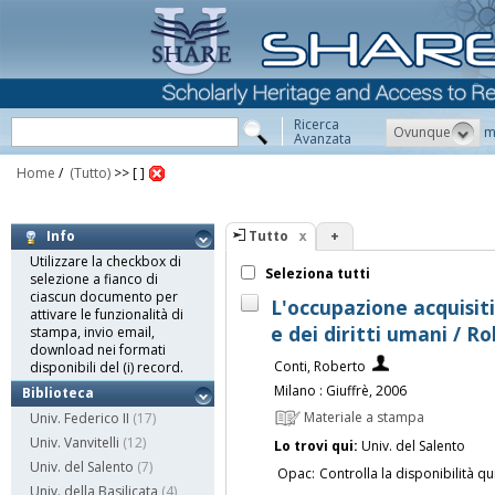
Ricerca
Ovunque
m
Avanzata
Home
/
(Tutto)
>>
[ ]
Tutto
+
Info
Utilizzare la checkbox di
Seleziona tutti
selezione a fianco di
ciascun documento per
L'occupazione acquisiti
attivare le funzionalità di
e dei diritti umani / R
stampa, invio email,
download nei formati
Conti, Roberto
disponibili del (i) record.
Milano : Giuffrè, 2006
Biblioteca
Materiale a stampa
Univ. Federico II
(17)
Univ. Vanvitelli
(12)
Lo trovi qui:
Univ. del Salento
Univ. del Salento
(7)
Opac:
Controlla la disponibilità qu
Univ. della Basilicata
(4)