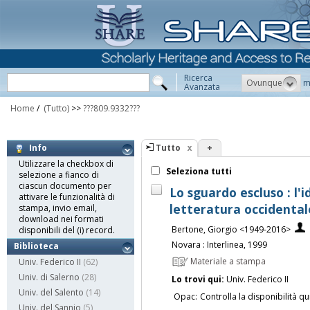
Ricerca
Ovunque
m
Avanzata
Home
/
(Tutto)
>>
???809.9332???
Tutto
+
Info
Utilizzare la checkbox di
Seleziona tutti
selezione a fianco di
ciascun documento per
Lo sguardo escluso : l'
attivare le funzionalità di
letteratura occidental
stampa, invio email,
download nei formati
Bertone, Giorgio <1949-2016>
disponibili del (i) record.
Novara : Interlinea, 1999
Biblioteca
Materiale a stampa
Univ. Federico II
(62)
Univ. di Salerno
(28)
Lo trovi qui:
Univ. Federico II
Univ. del Salento
(14)
Opac:
Controlla la disponibilità qu
Univ. del Sannio
(5)