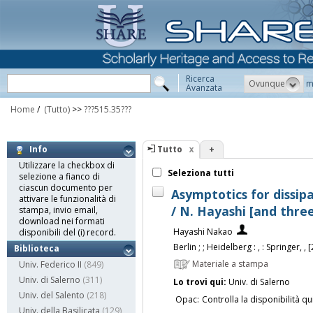
Ricerca
Ovunque
m
Avanzata
Home
/
(Tutto)
>>
???515.35???
Tutto
+
Info
Utilizzare la checkbox di
Seleziona tutti
selezione a fianco di
ciascun documento per
Asymptotics for dissip
attivare le funzionalità di
/ N. Hayashi [and thre
stampa, invio email,
download nei formati
Hayashi Nakao
disponibili del (i) record.
Berlin ; ; Heidelberg : , : Springer, , 
Biblioteca
Materiale a stampa
Univ. Federico II
(849)
Univ. di Salerno
(311)
Lo trovi qui:
Univ. di Salerno
Univ. del Salento
(218)
Opac:
Controlla la disponibilità qu
Univ. della Basilicata
(129)