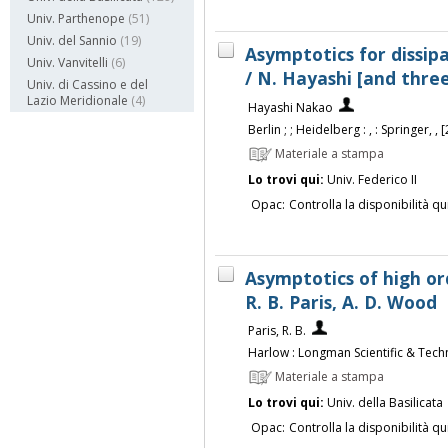
Univ. Parthenope
(51)
Univ. del Sannio
(19)
Asymptotics for dissip
Univ. Vanvitelli
(6)
/ N. Hayashi [and thre
Univ. di Cassino e del
Lazio Meridionale
(4)
Hayashi Nakao
Berlin ; ; Heidelberg : , : Springer, , 
Materiale a stampa
Lo trovi qui:
Univ. Federico II
Opac:
Controlla la disponibilità qu
Asymptotics of high ord
R. B. Paris, A. D. Wood
Paris, R. B.
Harlow : Longman Scientific & Techn
Materiale a stampa
Lo trovi qui:
Univ. della Basilicata
Opac:
Controlla la disponibilità qu