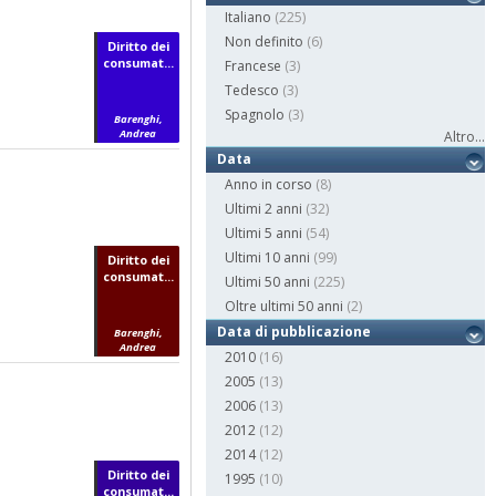
Italiano
(225)
Non definito
(6)
Diritto dei
consumat...
Francese
(3)
Tedesco
(3)
Spagnolo
(3)
Barenghi,
Andrea
Altro...
Data
Anno in corso
(8)
Ultimi 2 anni
(32)
Ultimi 5 anni
(54)
Ultimi 10 anni
(99)
Diritto dei
consumat...
Ultimi 50 anni
(225)
Oltre ultimi 50 anni
(2)
Data di pubblicazione
Barenghi,
Andrea
2010
(16)
2005
(13)
2006
(13)
2012
(12)
2014
(12)
Diritto dei
1995
(10)
consumat...