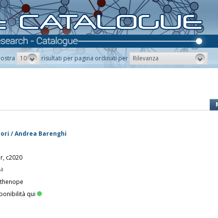
10
Rilevanza
ostra
risultati per pagina ordinati per
ori / Andrea Barenghi
er, c2020
pa
rthenope
ponibilità qui