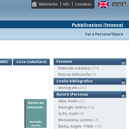
Biblioteche
Info
Contattaci
Pubblicazioni (Istanze)
Vai a Persone/Opere
Formato
MARC
Lista (tabellare)
Materiale a stampa
(234)
Risorse elettroniche
(3)
Livello bibliografico
Monografie
(237)
Autore (Persona)
Alpa, Guido
(21)
Diritto dei
consumat...
Barenghi, Andrea
(16)
ALPA, Guido
(9)
Mezzasoma, Lorenzo
(7)
Barenghi,
Andrea
Barba, Angelo <1963- >
(5)