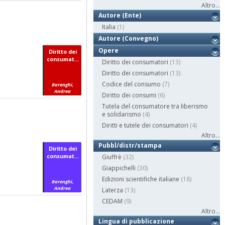
Altro...
Autore (Ente)
Italia
(1)
Autore (Convegno)
Opere
Diritto dei
consumat...
Diritto dei consumatori
(13)
Diritto dei consumatori
(13)
Codice del consumo
(7)
Barenghi,
Andrea
Diritto dei consumi
(6)
Tutela del consumatore tra liberismo
e solidarismo
(4)
Diritti e tutele dei consumatori
(4)
Altro...
Pubbl/distr/stampa
Diritto dei
consumat...
Giuffrè
(32)
Giappichelli
(30)
Edizioni scientifiche italiane
(18)
Barenghi,
Andrea
Laterza
(13)
CEDAM
(9)
Altro...
Lingua di pubblicazione