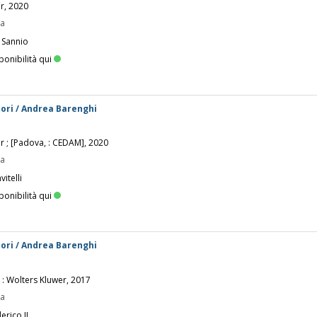
er, 2020
pa
 Sannio
ponibilità qui
ori / Andrea Barenghi
er ; [Padova, : CEDAM], 2020
pa
itelli
ponibilità qui
ori / Andrea Barenghi
 : Wolters Kluwer, 2017
pa
erico II