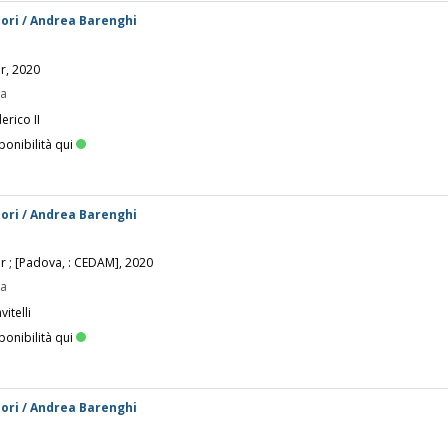
ori / Andrea Barenghi
er, 2020
pa
erico II
ponibilità qui
ori / Andrea Barenghi
er ; [Padova, : CEDAM], 2020
pa
itelli
ponibilità qui
ori / Andrea Barenghi