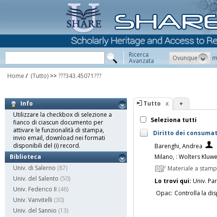
Ricerca
Ovunque
m
Avanzata
Home
/
(Tutto)
>>
???343.45071???
Tutto
+
Info
Utilizzare la checkbox di selezione a
Seleziona tutti
fianco di ciascun documento per
attivare le funzionalità di stampa,
Diritto dei consumat
invio email, download nei formati
disponibili del (i) record.
Barenghi, Andrea
Milano, : Wolters Kluw
Biblioteca
Univ. di Salerno
(87)
Materiale a stam
Univ. del Salento
(50)
Lo trovi qui:
Univ. Pa
Univ. Federico II
(46)
Opac:
Controlla la dis
Univ. Vanvitelli
(30)
Univ. del Sannio
(13)