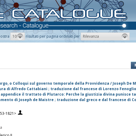
10
Rilevanza
ostra
risultati per pagina ordinati per
urgo, o Colloqui sul governo temporale della Provvidenza / Joseph De M
cura di Alfredo Cattabiani ; traduzione dal francese di Lorenzo Fenogli
 appendice il trattato di Plutarco: Perche la giustizia divina punisce ta
mmento di Joseph de Maistre ; traduzione dal greco e dal francese di 
753-1821>
pa
erico II