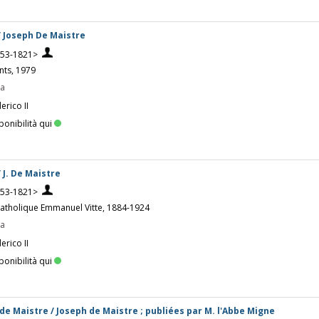
 Joseph De Maistre
753-1821>
nts, 1979
pa
erico II
ponibilità qui
J. De Maistre
753-1821>
e catholique Emmanuel Vitte, 1884-1924
pa
erico II
ponibilità qui
de Maistre / Joseph de Maistre ; publiées par M. l'Abbe Migne