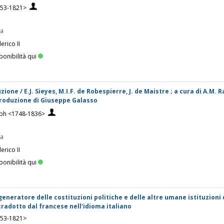
753-1821>
pa
erico II
ponibilità qui
zione / E.J. Sieyes, M.I.F. de Robespierre, J. de Maistre ; a cura di A.M. R
introduzione di Giuseppe Galasso
eph <1748-1836>
pa
erico II
ponibilità qui
generatore delle costituzioni politiche e delle altre umane istituzioni d
tradotto dal francese nell'idioma italiano
753-1821>