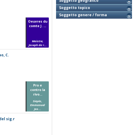
Soggetto geografico
Soggetto topico
Soggetto genere / forma
Oeuvres du
comte J. ...
Maistre,
Joseph de <...
ao, C.
Pro e
contro la
rivo...
Sieyès,
Emmanuel
Jos...
el sig.r