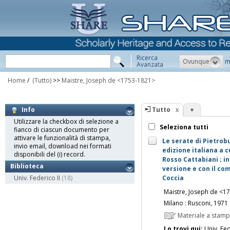
Ricerca
Ovunque
m
Avanzata
Home
/
(Tutto)
>>
Maistre, Joseph de <1753-1821>
Tutto
+
Info
Utilizzare la checkbox di selezione a
Seleziona tutti
fianco di ciascun documento per
attivare le funzionalità di stampa,
Le serate di Pietrob
invio email, download nei formati
edizione italiana a 
disponibili del (i) record.
Rosso Cattabiani ; in
Biblioteca
versione e con il co
Univ. Federico II
(18)
Coccia
Maistre, Joseph de <1
Milano : Rusconi, 1971
Materiale a stam
Lo trovi qui:
Univ. Fed