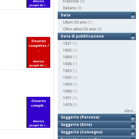
Francese
(9)
Maistre,
Joseph de <...
Italiano
(9)
Data
Ultimi 50 anni
(7)
Oltre ultimi 50 anni
(8)
Data di pubblicazione
Oeuvres
1821
(1)
completes /
1862
(1)
...
1884
(1)
Maistre,
1908
(1)
Joseph de <...
1923
(1)
1925
(1)
1959
(1)
1966
(1)
1971
(1)
Oeuvres
1979
(1)
complè...
Altro...
Soggetto (Persona)
Maistre,
Soggetto (Ente)
Joseph de <...
Soggetto (Convegno)