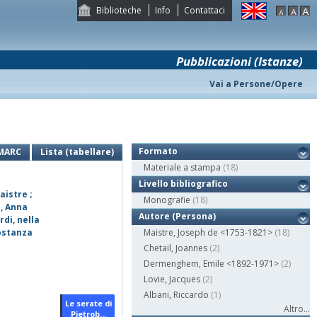
Biblioteche
Info
Contattaci
Pubblicazioni (Istanze)
Vai a Persone/Opere
Formato
MARC
Lista (tabellare)
Materiale a stampa
(18)
Livello bibliografico
aistre ;
Monografie
(18)
o, Anna
Autore (Persona)
rdi, nella
Costanza
Maistre, Joseph de <1753-1821>
(18)
Chetail, Joannes
(2)
Dermenghem, Emile <1892-1971>
(2)
Lovie, Jacques
(2)
Albani, Riccardo
(1)
Le serate di
Altro...
Pietrob...