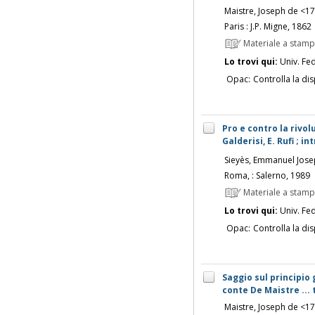
Maistre, Joseph de <1
Paris : J.P. Migne, 1862
Materiale a stam
Lo trovi qui:
Univ. Fed
Opac:
Controlla la dis
Pro e contro la rivolu
Galderisi, E. Rufi ; 
Sieyès, Emmanuel Jos
Roma, : Salerno, 1989
Materiale a stam
Lo trovi qui:
Univ. Fed
Opac:
Controlla la dis
Saggio sul principio 
conte De Maistre ... 
Maistre, Joseph de <1