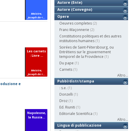
Autore (Ente)
Autore (Convegno)
Maistre,
Opere
Joseph de <...
Oeuvres completes
(2)
Franc-Maçonnerie
(2)
Constitutions politiques et des autres
institutions humaines
(1)
Soirées de Saint-Pétersbourg, ou
Les carnets
Entrétiens sur le gouvernement
: Livre ...
temporel de la Providence
(1)
Du pape
(1)
Carnets
(1)
Maistre,
Joseph de <...
Altro...
Pubbl/distr/stampa
troduzione e
: s.e.
(1)
Donzelli
(1)
Droz
(1)
Ed. Riuniti
(1)
Napoleone,
Editoriale Scientifica
(1)
la Russia...
Altro...
Lingua di pubblicazione