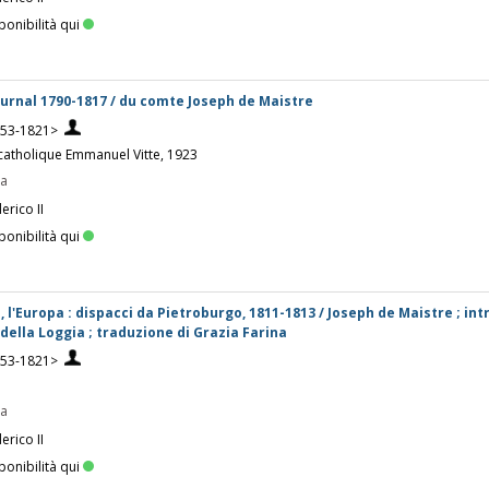
ponibilità qui
journal 1790-1817 / du comte Joseph de Maistre
753-1821>
ie catholique Emmanuel Vitte, 1923
pa
erico II
ponibilità qui
 l'Europa : dispacci da Pietroburgo, 1811-1813 / Joseph de Maistre ; in
 della Loggia ; traduzione di Grazia Farina
753-1821>
pa
erico II
ponibilità qui